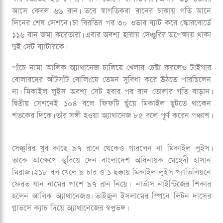
আসে কেবল ৬৬ রান। তবে স্বাগতিকরা রানের চাকায় গতি আনে
দিনের শেষ সেশনে। চা বিরতির পর ৩০ ওভার ব্যাট করে স্কোরবোর্ডে
১১৬ রান জমা করেতারা। এবার অবশ্য হারায় সেঞ্চুরির অপেক্ষায় থাকা
দুই সেট ব্যাটারকে।
পাঁচে নামা আলিক অ্যাথানেজ চালিয়ে খেলার চেষ্টা করলেও টাইগার
বোলারদের আঁটসাঁট বোলিংয়ে তেমন সুবিধা করে উঠতে পারছিলেন
না। মিকাইল লুইস অবশ্য সেট হবার পর রান তোলার গতি বাড়ান।
দ্বিতীয় সেশনেই ১০৪ বলে ফিফটি ছুঁয়ে মিকাইল ছুটতে থাকেন
শতকের দিকে। তাঁর সঙ্গী হওয়া অ্যাথানেজ ৮৫ বলে পূর্ণ করেন পঞ্চাশ।
সেঞ্চুরির খুব কাছে ৯৭ রানে থেকেও পারলেন না মিকাইল লুইস।
তাকে আক্ষেপে ডুবিয়ে দেন বাংলাদেশ অধিনায়ক মেহেদী হাসান
মিরাজ। ২১৮ বল খেলে ৯ চার ও ১ ছক্কায় মিকাইল লুইস প্যাভিলিয়নে
ফেরত যান নামের পাশে ৯৭ রান নিয়ে। নার্ভাস নাইন্টিজের শিকার
হলেন আলিক অ্যাথানেজও। তাইজুল ইসলামের স্পিনে লিটন দাসের
গ্লাভসে ক্যাচ দিয়ে অ্যাথানেজের স্বপ্নভঙ্গ।