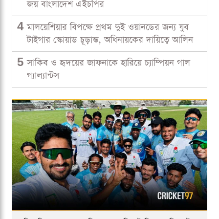
জয় বাংলাদেশ এইচপির
4
মালয়েশিয়ার বিপক্ষে প্রথম দুই ওয়ানডের জন্য যুব
টাইগার স্কোয়াড চূড়ান্ত, অধিনায়কের দায়িত্বে আলিন
5
সাকিব ও হৃদয়ের জাফনাকে হারিয়ে চ্যাম্পিয়ন গাল
গ্যাল্যান্টস