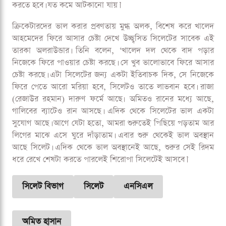
করতে হবে। যত কমে আটকানো যায়।’
ক্রিকেটারদের ভাল করার প্রবণতায় মুগ্ধ অলক, বিশেষ করে খালেদ
আহমেদের ফিরে আসার চেষ্টা দেখে উচ্ছ্বসিত সিলেটের সাবেক এই
তারকা অলরাউন্ডার। তিনি বলেন, ‘খালেদ দল থেকে বাদ পড়ার
নিজেকে ফিরে পাওয়ার চেষ্টা করছে। সে খুব ভালোভাবে ফিরে আসার
চেষ্টা করছে। এটা সিলেটের জন্য একটা ইতিবাচক দিক, সে নিজেকে
ফিরে পেতে আরো মরিয়া হবে, সিলেটও তাতে লাভবান হবে। রাজা
(রেজাউর রহমান) দারুণ ফর্মে আছে৷ অমিতও রানের মধ্যে আছে,
গালিবের ব্যাটেও রান আসছে। এদিক থেকে সিলেটের ভাল একটা
সুযোগ আছে। আগে যেটা হতো, আমরা শুরুতেই পিছিয়ে পড়তাম আর
লিগের মাঝে এসে ঘুরে দাঁড়াতাম। এবার শুরু থেকেই ভাল অবস্থান
আছে সিলেট। এদিক থেকে ভাল অবস্থানেই আছে, শুরুর সেই রিদম
ধরে রেখে শেষটা করতে পারলেই শিরোপা সিলেটেই আসবে।’
সিলেট বিভাগ
সিলেট
এনসিএল
অমিত হাসান