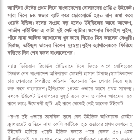
অ্যান্টিগা টেস্টের প্রথম দিনে বাংলাদেশের বোলারদের প্রাপ্তি ৫ উইকেট।
সারা দিনে ৮৪ ওভার ব্যাট করে স্কোরবোর্ডে ২৫০ রান জমা করে
ওয়েস্ট ইন্ডিজ। দলের সংগ্রহ বড় হলেও উইন্ডিজের আছে আক্ষেপ,
'নার্ভাস নাইন্টিজ'-এ কাটা দুই সেট ব্যাটার। ওপেনার মিকাইল লুইস,
পাঁচে নামা আলিক অ্যাথানেজ খুব কাছে গিয়েও মিস করলেন সেঞ্চুরি।
মিরাজ, তাইজুল তাদের দিলেন দুঃস্বপ্ন। লুইস-অ্যাথানেজকে ফিরিয়ে
স্বস্তিতে দিন শেষ করল বাংলাদেশের।
স্যার ভিভিয়ান রিচার্ডস স্টেডিয়ামে টসে জিতে আগে বোলিংয়ের
সিদ্ধান্ত নেন বাংলাদেশ অধিনায়ক মেহেদী হাসান মিরাজ। স্বাগতিকদের
চার পেসারের বিপরীতে কন্ডিশন বিবেচনায় তিন পেসার নিয়ে ম্যাচ
শুরু করে বাংলাদেশ। ইনিংসের ১৪তম ওভারে আসে প্রথম সাফল্য।
দলকে উইকেট উদযাপনের মুহূর্ত এনে দেন তাসকিন আহমেদ। ২৫
রানে ভাঙে উদ্বোধনী জুটি। এই রানে থেকেই নেই আরেক উইকেট।
পরপর দুই ওভারে তাসকিন তুলে নেন উইন্ডিজ অধিনায়ক ক্রেইগ
ব্র্যাথওয়েট ও তিনে নামা কেসি কার্টিকে। ২৩ ওভারের প্রথম সেশনে ২
উইকেট হারিয়ে ওয়েস্ট ইন্ডিজ করতে পারে কেবল ৫০। এমন
ধীরগতিতেই ২য় সেশনে রান তোলে স্বাগতিকরা। এবার ৩১ ওভারে