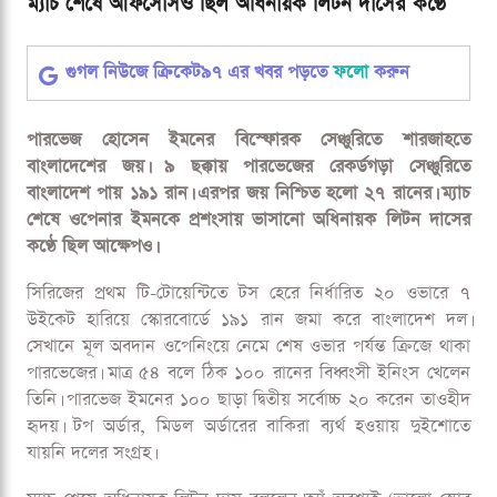
ম্যাচ শেষে আফসোসও ছিল অধিনায়ক লিটন দাসের কণ্ঠে
গুগল নিউজে ক্রিকেট৯৭ এর খবর পড়তে
ফলো
করুন
পারভেজ হোসেন ইমনের বিস্ফোরক সেঞ্চুরিতে শারজাহতে
বাংলাদেশের জয়। ৯ ছক্কায় পারভেজের রেকর্ডগড়া সেঞ্চুরিতে
বাংলাদেশ পায় ১৯১ রান। এরপর জয় নিশ্চিত হলো ২৭ রানের। ম্যাচ
শেষে ওপেনার ইমনকে প্রশংসায় ভাসানো অধিনায়ক লিটন দাসের
কণ্ঠে ছিল আক্ষেপও।
সিরিজের প্রথম টি-টোয়েন্টিতে টস হেরে নির্ধারিত ২০ ওভারে ৭
উইকেট হারিয়ে স্কোরবোর্ডে ১৯১ রান জমা করে বাংলাদেশ দল।
সেখানে মূল অবদান ওপেনিংয়ে নেমে শেষ ওভার পর্যন্ত ক্রিজে থাকা
পারভেজের। মাত্র ৫৪ বলে ঠিক ১০০ রানের বিধ্বংসী ইনিংস খেলেন
তিনি। পারভেজ ইমনের ১০০ ছাড়া দ্বিতীয় সর্বোচ্চ ২০ করেন তাওহীদ
হৃদয়। টপ অর্ডার, মিডল অর্ডারের বাকিরা ব্যর্থ হওয়ায় দুইশোতে
যায়নি দলের সংগ্রহ।