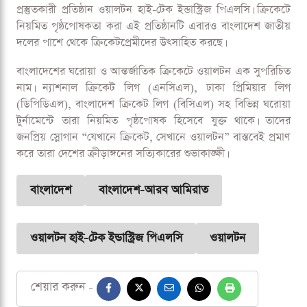
আমাদের প্রকৃত নায়ক যারা, তারা (প্রবাসী) বিদেশে আমাদের পতাকা
উত্তোলন করছে। সংযুক্ত আরব আমিরাতের সকল বাংলাদেশী
প্রবাসীদের ওয়ালটনের স্যালুট।'
এমন আবেগঘন মেসেজ দেখে উচ্ছ্বসিত হয়েছেন মাঠে উপস্থিত
রেমিট্যান্স যোদ্ধাসহ টিভি স্ক্রিনের সামনের সকল বাংলাদেশি দর্শক।
‘বাংলাদেশ বনাম সংযুক্ত আরব আমিরাত (ইউএই) টি-টোয়েন্টি সিরিজ
২০২৫’-এর টাইটেল স্পন্সর হয়েছে দেশের শীর্ষ প্রযুক্তিপণ্য
প্রস্তুতকারী প্রতিষ্ঠান ওয়ালটন হাই-টেক ইন্ডাস্ট্রিজ পিএলসি। ক্রিকেটে
নিয়মিত পৃষ্ঠপোষকতা করা এই প্রতিষ্ঠানটি এবারও বাংলাদেশ জাতীয়
দলের পাশে থেকে ক্রিকেটপ্রেমীদের উৎসাহিত করছে।
বাংলাদেশের ঘরোয়া ও আন্তর্জাতিক ক্রিকেটে ওয়ালটন এক সুপরিচিত
নাম। ন্যাশনাল ক্রিকেট লিগ (এনসিএল), ঢাকা প্রিমিয়ার লিগ
(ডিপিডিএল), বাংলাদেশ ক্রিকেট লিগ (বিসিএল) সহ বিভিন্ন ঘরোয়া
টুর্নামেন্টে তারা নিয়মিত পৃষ্ঠপোষক হিসেবে যুক্ত থাকে। তাদের
জনপ্রিয় স্লোগান “যেখানে ক্রিকেট, সেখানে ওয়ালটন” বাস্তবেই প্রমাণ
করে তারা দেশের ক্রীড়াঙ্গনের সত্যিকারের শুভাকাঙ্ক্ষী।