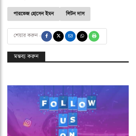
পারভেজ হোসেন ইমন
লিটন দাস
শেয়ার করুন -
মন্তব্য করুন