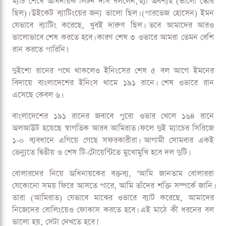
ম্যাচ শেষে অধিনায়ক লিটন দাস বললেন,'হ্যাঁ অবশ্যই (ভালো স্কোর
ছিল)। উইকেট ব্যাটিংয়ের জন্য ভালো ছিল। (পারভেজ হোসেন) ইমন
যেভাবে ব্যাটিং করেছে, খুবই দারুণ ছিল। তবে আমাদের আরও
ভালোভাবে শেষ করতে হবে। কারণ শেষ ৩ ওভারে আমরা তেমন বেশি
রান করতে পারিনি।'
দুইশো রানের পথে থাকলেও ইনিংসের শেষ ৫ বল আগে ইমনের
বিদায়ে বাংলাদেশের ইনিংস থামে ১৯১ রানে। শেষ ওভারে রান
এসেছে কেবল ৬।
বাংলাদেশের ১৯১ রানের জবাবে পুরো ওভার খেলে ১৬৪ রানে
অলআউট হয়েছে স্বাগতিক আরব আমিরাত। ফলে দুই ম্যাচের সিরিজে
১-০ ব্যবধানে এগিয়ে গেছে সফরকারীরা। আগামী সোমবার একই
ভেন্যুতে দ্বিতীয় ও শেষ টি-টোয়েন্টিতে মুখোমুখি হবে দল দুটি।
বোলারদের নিয়ে অধিনায়কের বক্তব্য, ‘আমি জানতাম বোলাররা
যেকোনো সময় ফিরে আসতে পারে, আমি তাঁদের শক্তি সম্পর্কে জানি।
তারা (আমিরাত) যেভাবে মাঝের ওভারে ব্যাট করেছে, আমাদের
নিজেদের বোলিংয়েও ফোকাস করতে হবে। এই মাঠে কী ধরনের বল
ভালো হয়, সেটা দেখতে হবে।’