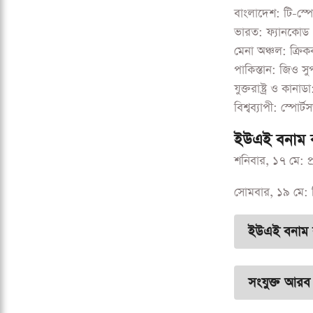
বাংলাদেশ: টি-স্পো
ভারত: ফ্যানকোড
মেনা অঞ্চল: ক্রি
পাকিস্তান: জিও সু
যুক্তরাষ্ট্র ও কান
বিশ্বব্যাপী: স্পো
ইউএই বনাম বা
শনিবার, ১৭ মে: প্
সোমবার, ১৯ মে: দ্
ইউএই বনাম ব
সংযুক্ত আরব