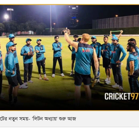
েটের নতুন সময়- 'লিটন অধ্যায়' শুরু আজ