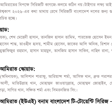
 আমিরাতের বিপক্ষে সিরিজটি কাগজে-কলমে কঠিন নয়। টাইগার লক্ষ্য তাই
বিশ্বকাপ ২০২৬-এর কথা মাথায় রেখে সিরিজটি বাংলাদেশ দলের জন্য গুরুত
বেচিত হচ্ছে।
োয়াড:
য়ক), শেখ মেহেদী হাসান, তানজিদ হাসান তামিম, পারভেজ হোসেন ইমন,
োসেন শান্ত, তাওহীদ হৃদয়, শামীম হোসেন, জাকের আলি অনিক, রিশাদ 
ুস্তাফিজুর রহমান, হাসান মাহমুদ, তানজিম হাসান সাকিব, নাহিদ রানা,
 আমিরাত স্কোয়াড:
 (অধিনায়ক), আলিশান শারাফু, আরিয়ান্স শর্মা, আসিফ খান, ধ্রুভ পরাশ
 আলী, মাতিউল্লাহ খান, মোহাম্মদ জাওয়াদুল্লাহ, মোহাম্মদ জোহাইব, ম
পড়া, সাগির খান, সঞ্চিত শর্মা এবং সিমরনজিত সিং।
 আমিরাত (ইউএই) বনাম বাংলাদেশ টি-টোয়েন্টি সিরিজ 