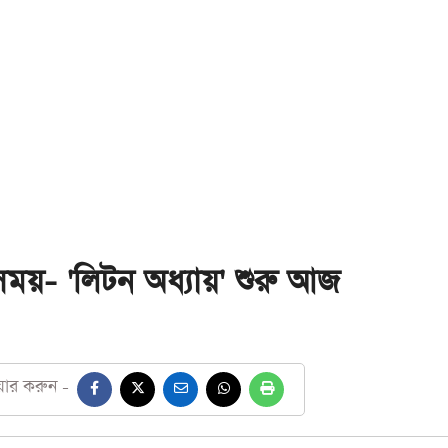
সময়- 'লিটন অধ্যায়' শুরু আজ
য়ার করুন -