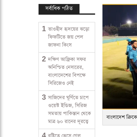
সর্বাধিক পঠিত
1
তাওহীদ হৃদয়ের ঝড়ো
ফিফটিতে জয় পেল
জাফনা কিংস
2
দক্ষিণ আফ্রিকা সফর
অনিশ্চিত নেসারের,
বাংলাদেশের বিপক্ষে
সিরিজেও নেই
3
সাজিদের ঘূর্ণিতে চাপে
ওয়েস্ট ইন্ডিজ, সিরিজ
সমতায় পাকিস্তান থেকে
বাংলাদেশ ক্রিক
মাত্র ৬০ রানের দূরত্বে
4
বৃষ্টিতে ভেসে গেল