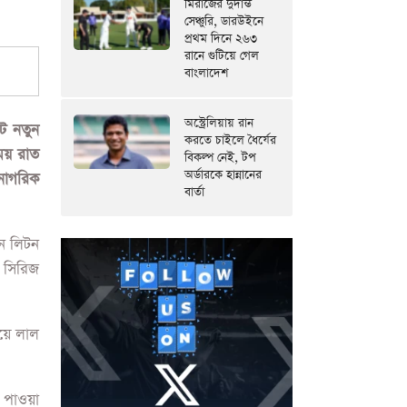
মিরাজের দুর্দান্ত
সেঞ্চুরি, ডারউইনে
প্রথম দিনে ২৬৩
রানে গুটিয়ে গেল
বাংলাদেশ
অস্ট্রেলিয়ায় রান
টে নতুন
করতে চাইলে ধৈর্যের
সময় রাত
বিকল্প নেই, টপ
অর্ডারকে হান্নানের
 নাগরিক
বার্তা
েন লিটন
ে সিরিজ
য়ে লাল
 পাওয়া