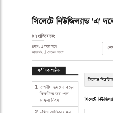
সিলেটে নিউজিল্যান্ড 'এ' 
৯৭ প্রতিবেদক:
প্রকাশ: 1 বছর আগে
শে
আপডেট: 1 সেকেন্ড আগে
সর্বাধিক পঠিত
1
তাওহীদ হৃদয়ের ঝড়ো
ফিফটিতে জয় পেল
জাফনা কিংস
2
দক্ষিণ আফ্রিকা সফর