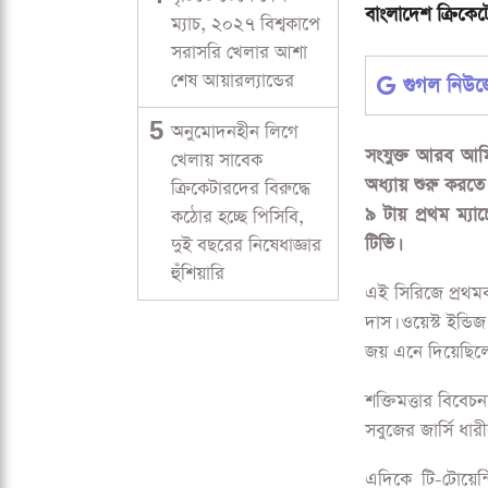
বাংলাদেশ ক্রিকে
ম্যাচ, ২০২৭ বিশ্বকাপে
সরাসরি খেলার আশা
শেষ আয়ারল্যান্ডের
গুগল নিউ
5
অনুমোদনহীন লিগে
সংযুক্ত আরব আমির
খেলায় সাবেক
অধ্যায় শুরু করতে
ক্রিকেটারদের বিরুদ্ধে
৯ টায় প্রথম ম্যা
কঠোর হচ্ছে পিসিবি,
টিভি।
দুই বছরের নিষেধাজ্ঞার
হুঁশিয়ারি
এই সিরিজে প্রথমব
দাস। ওয়েস্ট ইন্ড
জয় এনে দিয়েছিলে
শক্তিমত্তার বিব
সবুজের জার্সি ধা
এদিকে টি-টোয়েন