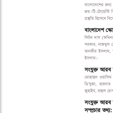
বাংলাদেশের জন্য
জয়। টি-টোয়েন্টি 
প্রস্তুতি হিসেবে বি
বাংলাদেশ স্ক
লিটন দাস (অধিনা
সরকার, নাজমুল হ
তানভীর ইসলাম, ম
ইসলাম।
সংযুক্ত আরব
মোহাম্মদ ওয়াসিম
ডি'সুজা, হায়দার
জুহাইব, রাহুল চো
সংযুক্ত আরব
সম্প্রচার তথ্য: