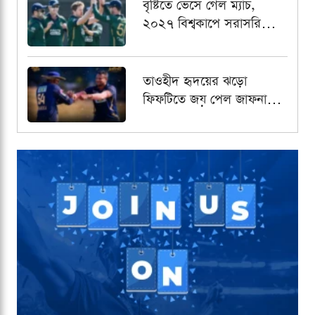
বৃষ্টিতে ভেসে গেল ম্যাচ,
২০২৭ বিশ্বকাপে সরাসরি
খেলার আশা শেষ
আয়ারল্যান্ডের
তাওহীদ হৃদয়ের ঝড়ো
ফিফটিতে জয় পেল জাফনা
কিংস