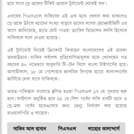
হয়ে যাবে প্লে-অফের টিকিট। হারলে টুর্নামেন্ট থেকেই বাদ।
এবারের পিএসএলে সাকিবের এই এক ম্যাচ খেলার কথা থাকলেও
প্লে-অফে উঠলে ম্যাচের সংখ্যা বাড়বে তাদের দলের। ফ্র্যাঞ্চাইজিটি এর
আগে জানিয়েছে, হাতে চোট পাওয়া ড্যারিল মিচেলের বদলি হিসেবে
সাকিবকে দলে নেওয়া হয়েছে।
এই টুর্নামেন্ট দিয়েই ক্রিকেটে ফিরছেন বাংলাদেশের এই তারকা
অলরাউন্ডার। সাকিব সর্বশেষ প্রতিযোগিতামূলক ম্যাচ খেলেছেন গত
বছরের ৩০ নভেম্বরে আবুধাবি টি–টেন লিগে বাংলা টাইগার্সের হয়ে।
আগামীকাল, ১৮ মে পেশোয়ার জালমির বিপক্ষে ম্যাচে কালান্দার্সের
জার্সিতে দেখা যাবে সাকিবকে।
ভারত-পাকিস্তান সংঘাতে স্থগিত হওয়া পিএসএল ১৭ মে পুনরায় শুরু
হবে। ফাইনাল অনুষ্ঠিত হবে ২৫ মে। লিগ পর্বের বাকি চারটি ম্যাচ ও
প্লে-অফ পর্বের ম্যাচগুলোর জন্য ভেন্যু নির্ধারণ করা হয়েছে
রাওয়ালপিন্ডি ও লাহোর।
সাকিব আল হাসান
পিএসএল
লাহোর কালান্দার্স