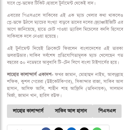
বৃষ্টির কারণে দেড় ঘন্টা সময় পর টস করতে নামেন দুই অধিনায়ক।
টস জিতে অবশ্য আগে বোলিং বেছে নিয়েছে পেশোয়ার জালমি। বৃষ্টির
কারণে ম্যাচ নেমে আসে ১৩ ওভারে। প্রথম পাওয়ার প্লে ১-৪ ওভার। ৩
জন বোলার সর্বোচ্চ ৩ ওভার করতে পারবে।
সাকিব আল হাসানের লাহোর কালান্দার্সের গ্রুপ পর্বে ম্যাচ বাকি কেবল
এটিই। পেশোয়ার জালমির বিপক্ষে রাওয়ালপিন্ডির মাঠে এই ম্যাচটি
লাহোরের জন্য অলিখিত কোয়ার্টার ফাইনাল। জিতলে নিশ্চিত হয়ে
যাবে প্লে-অফের টিকিট। হারলে টুর্নামেন্ট থেকেই বাদ।
এবারের পিএসএলে সাকিবের এই এক ম্যাচ খেলার কথা থাকলেও
প্লে-অফে উঠলে ম্যাচের সংখ্যা বাড়বে তাদের দলের। ফ্র্যাঞ্চাইজিটি এর
আগে জানিয়েছে, হাতে চোট পাওয়া ড্যারিল মিচেলের বদলি হিসেবে
সাকিবকে দলে নেওয়া হয়েছে।
এই টুর্নামেন্ট দিয়েই ক্রিকেটে ফিরলেন বাংলাদেশের এই তারকা
অলরাউন্ডার। সাকিব সর্বশেষ প্রতিযোগিতামূলক ম্যাচ খেলেছেন গত
বছরের ৩০ নভেম্বরে আবুধাবি টি–টেন লিগে বাংলা টাইগার্সের হয়ে।