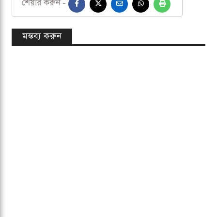
লাহোর কালান্দার্স একাদশ-
ফখর জামান, মোহাম্মদ নাইম, আবদুল্লাহ
শফিক, কুশল পেরেরা (উইকেটকিপার), সিকান্দার রাজা, সাকিব আল
হাসান, আসিফ আলি, শাহীন শাহ আফ্রিদি (অধিনায়ক), সালমান
মির্জা, জামান খান, হারিস রউফ।
লাহোর কালান্দার্স
সাকিব আল হাসান
পিএসএল
শেয়ার করুন -
মন্তব্য করুন