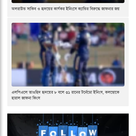
অলরাউন্ড সাকিব ও হৃদয়ের কার্যকর ইনিংসে ক্যান্ডির বিরুদ্ধে জাফনার জয়
এলপিএলে তাওহিদ হৃদয়ের ৮ বলে ৩১ রানের টর্নেডো ইনিংস, কলম্বোকে
হারাল জাফনা কিংস