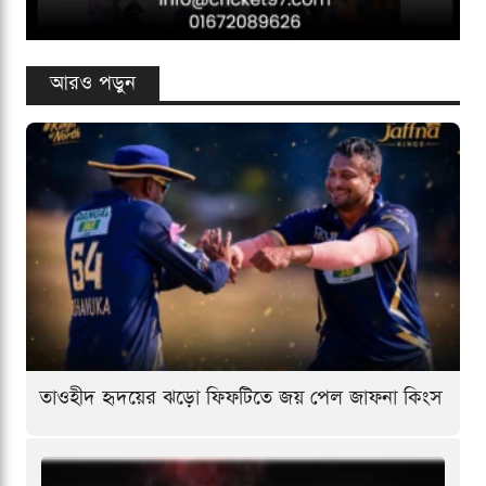
আরও পড়ুন
তাওহীদ হৃদয়ের ঝড়ো ফিফটিতে জয় পেল জাফনা কিংস