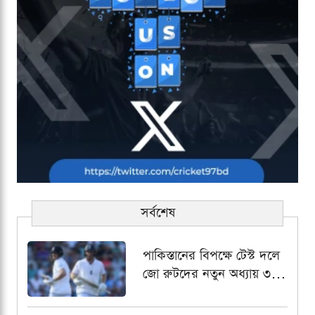
সর্বশেষ
পাকিস্তানের বিপক্ষে টেস্ট দলে
জো রুটদের নতুন অধ্যায় ৩
নম্বরে জর্ডান কক্স