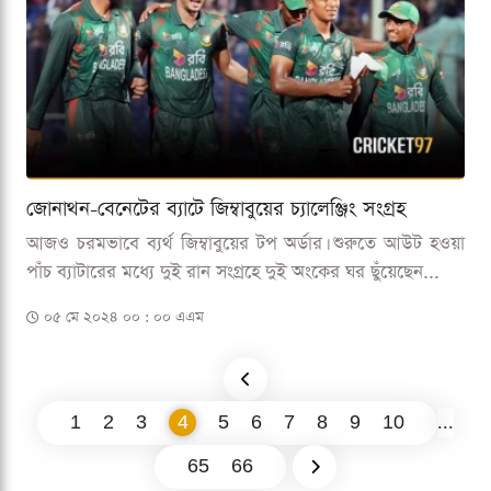
জোনাথন-বেনেটের ব্যাটে জিম্বাবুয়ের চ্যালেঞ্জিং সংগ্রহ
আজও চরমভাবে ব্যর্থ জিম্বাবুয়ের টপ অর্ডার। শুরুতে আউট হওয়া
পাঁচ ব্যাটারের মধ্যে দুই রান সংগ্রহে দুই অংকের ঘর ছুঁয়েছেন...
০৫ মে ২০২৪ ০০ : ০০ এএম
1
2
3
4
5
6
7
8
9
10
...
65
66