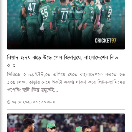
রিয়াদ-হৃদয় ঝড়ে উড়ে গেল জিম্বাবুয়ে, বাংলাদেশের লিড
২-০
সিরিজে ২-০&#39;তে এগিয়ে যেতে বাংলাদেশকে করতে হত
১৩৯। লক্ষ্য তাড়ায় নেমে শুরুটা অবশ্য দারুণ করে লিটন-তামিমের
ওপেনিং জুটি। কিন্তু মুহূর্তেই...
০৫ মে ২০২৪ ০০ : ০০ এএম