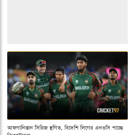
আফগানিস্তান সিরিজ স্থগিত, বিদেশি লিগের এনওসি পাচ্ছে