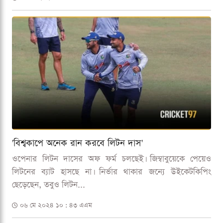
'বিশ্বকাপে অনেক রান করবে লিটন দাস'
ওপেনার লিটন দাসের অফ ফর্ম চলছেই। জিম্বাবুয়েকে পেয়েও
লিটনের ব্যাট হাসছে না। নির্ভার থাকার জন্যে উইকেটকিপিং
ছেড়েছেন, তবুও লিটন...
০৬ মে ২০২৪ ১০ : ৪৩ এএম