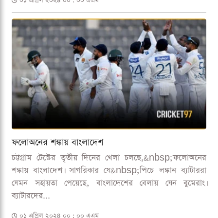
০১ এপ্রিল ২০২৪ ০০ : ০০ এএম
ফলোঅনের শঙ্কায় বাংলাদেশ
চট্টগ্রাম টেস্টের তৃতীয় দিনের খেলা চলছে,&nbsp;ফলোঅনের
শঙ্কায় বাংলাদেশ। সাগরিকার যে&nbsp;পিচে লঙ্কান ব্যাটাররা
যেমন সহায়তা পেয়েছে, বাংলাদেশের বেলায় যেন বুমেরাং।
ব্যাটারদের...
০১ এপ্রিল ২০২৪ ০০ : ০০ এএম