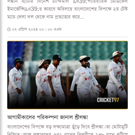
লঙ্কান ব্যাটার দিনেশ চান্দিমাল &#39;পারিবারিক মেডিকেল
ইমার্জেন্সি&#39;র কারণে অবিলম্বে বাংলাদেশের বিপক্ষে ২য় টেস্ট
ম্যাচ খেলা দল থেকে নাম প্রত্যাহার করে...
০২ এপ্রিল ২০২৪ ০০ : ০০ এএম
আগামীকালের পরিকল্পনা জানাল শ্রীলঙ্কা
বাংলাদেশের বিপক্ষে বড় লক্ষ্যমাত্রা ছুঁড়ে দিবে শ্রীলঙ্কা। তা মোটামুটি
নিশ্চিত। আজ লঙ্কানদের ৫৩১ রানের বিপরীতে ১৭৮ রানে গুটিয়ে