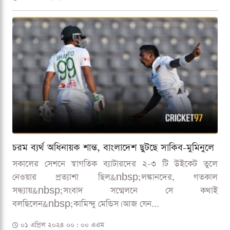
চরম ব্যর্থ অধিনায়ক শান্ত, বাংলাদেশ ছুটছে সাকিব-মুমিনুলে
সকালের সেশনে স্বাগতিক ব্যাটারদের ২-৩ টি উইকেট তুলে
নেওয়ার প্রত্যাশা ছিল&nbsp;লঙ্কানদের, গতকাল
সন্ধ্যায়&nbsp;সংবাদ সম্মেলনে সে কথাই
বলছিলেন&nbsp;কামিন্দু মেন্ডিস। আজ যেন...
০১ এপ্রিল ২০২৪ ০০ : ০০ এএম