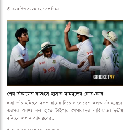
০১ এপ্রিল ২০২৪ ১২ : ৪৮ পিএম
শেষ বিকালের বাতাসে হাসান মাহমুদের ফোর-ফার
টানা পাঁচ ইনিংসে ২০০ রানের নিচে বাংলাদেশ অলআউট হয়েছে।
এরপর অবশ্য বল হাতে টাইগার পেসারদের বাজিমাত। দ্বিতীয়
ইনিংসে লঙ্কান ব্যাটারদের...