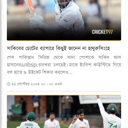
সাকিবের চোটের ব্যাপারে কিছুই জানেন না হাথুরুসিংহে
গেল পাকিস্তান সিরিজ থেকে সাদা পোশাকে সাকিব আল
হাসানের&nbsp;রানখরা চলছেই। মাঝে ইংলিশ কাউন্টিতে গিয়ে
বল হাতে ৯ উইকেট শিকার করলেও...
২৫ সেপ্টেম্বর ২০২৪ ০০ : ০০ এএম