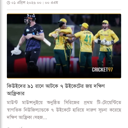
০১ এপ্রিল ২০২৬ ০০ : ০০ এএম
কিউইদের ৯১ রানে আটকে ৭ উইকেটের জয় দক্ষিণ
আফ্রিকার
মাউন্ট মাউঙ্গানুইয়ে অনুষ্ঠিত সিরিজের প্রথম টি-টোয়েন্টিতে
স্বাগতিক নিউজিল্যান্ডকে ৭ উইকেটে হারিয়ে দারুণ সূচনা করেছে
দক্ষিণ আফ্রিকা। সহজ...