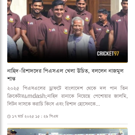
নাহিদ–রিশাদদের পিএসএল খেলা উচিত, বললেন নাজমুল
শান্ত
২০২৫ পিএসএলের ড্রাফটে বাংলাদেশ থেকে দল পান তিন
ক্রিকেটার&mdash;নাহিদ রানাকে নিয়েছে পেশোয়ার জালমি,
লিটন দাসকে করাচি কিংস এবং রিশাদ হোসেনকে...
১৭ মার্চ ২০২৫ ১৫ : ২৯ পিএম