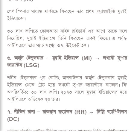
আইপিএলে ১১৯ ম্যাচ খেলা শামি ২০২৩ সালে গুজরাট টাইটান্সের
হয়ে ২৮ উইকেট নিয়ে জিতেছিলেন ‘পার্পল ক্যাপ’ (সর্বোচ্চ উইকেট
শিকারী)।
ইনজুরির কারণে খেলতে না পারা ২০২৪ মৌসুম বাদ দিলে তিনি
সাম্প্রতিক বছরগুলোতে সবচেয়ে কার্যকর পেসারদের একজন।
৫. মায়াঙ্ক মার্কান্ডে — কোলকাতা নাইট রাইডার্স (KKR) → মুম্বাই
ইন্ডিয়ান্স (MI)
লেগ-স্পিনার মায়াঙ্ক মার্কান্ডে ফিরছেন তার প্রথম ফ্র্যাঞ্চাইজি মুম্বাই
ইন্ডিয়ান্সে।
৩০ লাখ রুপিতে কোলকাতা নাইট রাইডার্স এর আগে তাকে দলে
নিয়েছিল, মুম্বাই ইন্ডিয়ান্সে তিনি ফিরছেন একই ফিতে। এ পর্যন্ত
আইপিএলে তার ম্যাচ সংখ্যা ৩৭, উইকেট ৩৭।
৬. অর্জুন টেন্ডুলকার — মুম্বাই ইন্ডিয়ান্স (MI) → লখনৌ সুপার
জায়ান্টস (LSG)