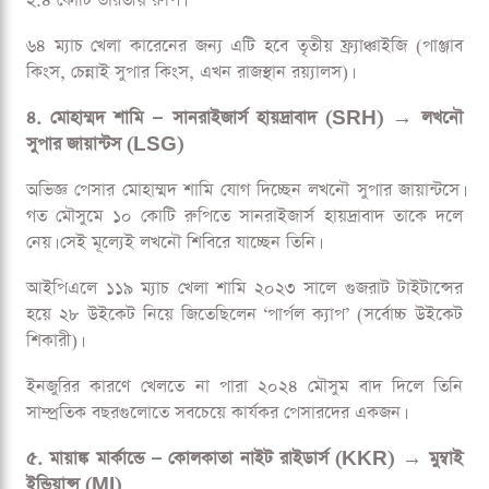
পুরো ক্যারিয়ারজুড়ে; শুধুমাত্র ২০১৬ ও ২০১৭ সালে খেলেছিলেন
দিল্লি ক্যাপিটালসের হয়ে।
৩. স্যাম কারেন — চেন্নাই সুপার কিংস (CSK) → রাজস্থান
রয়্যালস (RR)
ইংল্যান্ড অলরাউন্ডার স্যাম কারেন ট্রেড হয়ে রাজস্থান রয়্যালসে
যাচ্ছেন। তার লিগ ফিও অপরিবর্তিত থাকছে, অর্থের মূল্যে যেটা কিনা
২.৪ কোটি ভারতীয় রুপি।
৬৪ ম্যাচ খেলা কারেনের জন্য এটি হবে তৃতীয় ফ্র্যাঞ্চাইজি (পাঞ্জাব
কিংস, চেন্নাই সুপার কিংস, এখন রাজস্থান রয়্যালস)।
৪. মোহাম্মদ শামি — সানরাইজার্স হায়দ্রাবাদ (SRH) → লখনৌ
সুপার জায়ান্টস (LSG)
অভিজ্ঞ পেসার মোহাম্মদ শামি যোগ দিচ্ছেন লখনৌ সুপার জায়ান্টসে।
গত মৌসুমে ১০ কোটি রুপিতে সানরাইজার্স হায়দ্রাবাদ তাকে দলে
নেয়। সেই মূল্যেই লখনৌ শিবিরে যাচ্ছেন তিনি।