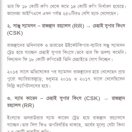
দলবদলে নতুন রূপ পেতে যাচ্ছে টুর্নামেন্টের পরবর্তী মৌসুম।
১. রবীন্দ্র জাদেজা — চেন্নাই সুপার কিংস (CSK) → রাজস্থান
রয়্যালস (RR)
১২ মৌসুম চেন্নাই সুপার কিংসের জন্য খেলে চেন্নাইয়ের ঘরের মানুষ
হয়ে উঠেছিলেন রবীন্দ্র জাদেজা, ছিলেন দলটির অধিনায়কও। তবে
সেই ঘর বদলে রবীন্দ্র জাদেজা আগামী আইপিএলে খেলবেন রাজস্থান
রয়্যালসের হয়ে।
তার ফি ১৮ কোটি রুপি থেকে কমে ১৪ কোটি রুপি নির্ধারণ হয়েছে।
জাদেজা আইপিএলে এখন পর্যন্ত ২৫০টিরও বেশি ম্যাচ খেলেছেন।
২. সাঞ্জু স্যামসন — রাজস্থান রয়্যালস (RR) → চেন্নাই সুপার কিংস
(CSK)
রাজস্থানের অধিনায়ক ও ভারতের উইকেটকিপার-ব্যাটার সঞ্জু স্যামসন
ট্রেড হয়ে যাচ্ছেন চেন্নাই সুপার কিংসে। তবে তার ফি অবশ্য কমেনি।
বিদ্যমান ফি ১৮ কোটি রুপিতেই তিনি চেন্নাইতে যোগ দিচ্ছেন।
২০১৩ সালে অভিষেকের পর স্যামসন রাজস্থানের হয়ে খেলেছেন প্রায়