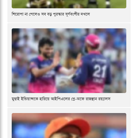
শিরোপা না পেলেও সব বড় পুরস্কার সূর্যবংশীর দখলে
মুম্বাই ইন্ডিয়ান্সকে হারিয়ে আইপিএলের প্লে-অফে রাজস্থান রয়্যালস