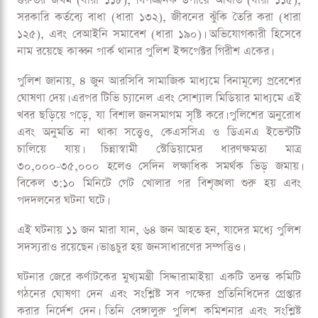
গুরুতর জখম (ধারা ১১৮), বিপজ্জনক উপায়ে আঘাত (ধারা ১১৫),
সরকারি কর্তব্যে বাধা (ধারা ১৩২), জীবনের ঝুঁকি তৈরি করা (ধারা
১২৫), এবং বেআইনি সমাবেশ (ধারা ১৯০)। অভিযোগকারী হিসেবে
নাম রয়েছে কাব্বন পার্ক থানার পুলিশ ইন্সপেক্টর গিরীশ একের।
পুলিশ জানায়, ৪ জুন আরসিবি সামাজিক মাধ্যমে বিনামূল্যে প্রবেশের
ঘোষণা দেয়। এরপর টিভি চ্যানেল এবং সোশ্যাল মিডিয়ার মাধ্যমে এই
খবর ছড়িয়ে পড়ে, যা বিশাল জনসমাগম সৃষ্টি করে। পুলিশের অনুরোধ
এবং অনুমতি না থাকা সত্ত্বেও, কেএসসিএ ও ডিএনএ ইভেন্টটি
চালিয়ে যায়। চিন্নাস্বামী স্টেডিয়ামের ধারণক্ষমতা মাত্র
৩০,০০০-৩৫,০০০ হলেও সেদিন লক্ষাধিক সমর্থক ভিড় জমায়।
বিকেল ৩:১০ মিনিটে গেট খোলার পর বিশৃঙ্খলা শুরু হয় এবং
পদদলনের ঘটনা ঘটে।
এই ঘটনায় ১১ জন মারা যান, ৬৪ জন আহত হন, যাদের মধ্যে পুলিশ
সদস্যরাও রয়েছেন। ভাঙচুর হয় জনসাধারণের সম্পত্তিও।
ঘটনার জেরে কর্ণাটকের মুখ্যমন্ত্রী সিদ্দারামাইয়া একটি তদন্ত কমিটি
গঠনের ঘোষণা দেন এবং সংশ্লিষ্ট সব পক্ষের প্রতিনিধিদের গ্রেপ্তার
করার নির্দেশ দেন। তিনি বেঙ্গালুরু পুলিশ কমিশনার এবং সংশ্লিষ্ট