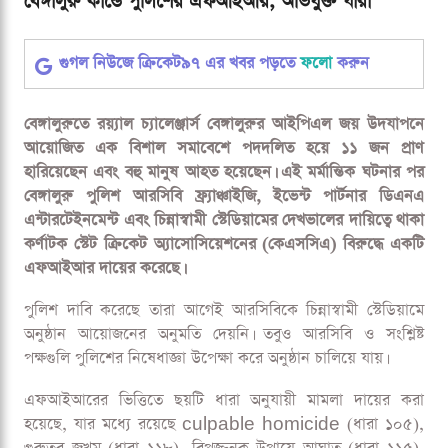
বেঙ্গালুরু কান্ডে পুলিশের এফআইআর, অভিযুক্ত যারা
গুগল নিউজে ক্রিকেট৯৭ এর খবর পড়তে
ফলো
করুন
বেঙ্গালুরুতে রয়্যাল চ্যালেঞ্জার্স বেঙ্গালুরুর আইপিএল জয় উদযাপনে
আয়োজিত এক বিশাল সমাবেশে পদদলিত হয়ে ১১ জন প্রাণ
হারিয়েছেন এবং বহু মানুষ আহত হয়েছেন। এই মর্মান্তিক ঘটনার পর
বেঙ্গালুরু পুলিশ আরসিবি ফ্র্যাঞ্চাইজি, ইভেন্ট পার্টনার ডিএনএ
এন্টারটেইনমেন্ট এবং চিন্নাস্বামী স্টেডিয়ামের দেখভালের দায়িত্বে থাকা
কর্ণাটক স্টেট ক্রিকেট অ্যাসোসিয়েশনের (কেএসসিএ) বিরুদ্ধে একটি
এফআইআর দায়ের করেছে।
পুলিশ দাবি করেছে তারা আগেই আরসিবিকে চিন্নাস্বামী স্টেডিয়ামে
অনুষ্ঠান আয়োজনের অনুমতি দেয়নি। তবুও আরসিবি ও সংশ্লিষ্ট
পক্ষগুলি পুলিশের নিষেধাজ্ঞা উপেক্ষা করে অনুষ্ঠান চালিয়ে যায়।
এফআইআরের ভিত্তিতে ছয়টি ধারা অনুযায়ী মামলা দায়ের করা
হয়েছে, যার মধ্যে রয়েছে culpable homicide (ধারা ১০৫),