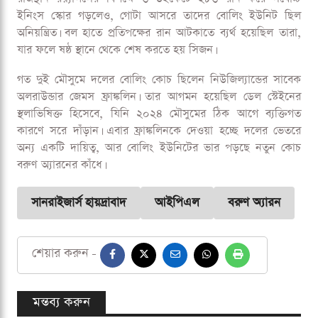
খেলোয়াড়ি জীবন শেষে সম্প্রতি ধারাভাষ্যকার হিসেবে আত্মপ্রকাশ
করেছিলেন অ্যারন। এবার সানরাইজার্স হায়দ্রাবাদের সঙ্গে যোগ
দিচ্ছেন কোচ হিসেবে, যা হতে যাচ্ছে তার প্রথম বড় কোনো কোচিং
দায়িত্ব।
২০২৪ সালে রানার্সআপ হলেও ২০২৫ আইপিএলে হতাশাজনক
পারফরম্যান্স দেখিয়েছে সানরাইজার্স। টুর্নামেন্টের প্রথম ম্যাচেই
রাজস্থান রয়্যালসের বিপক্ষে ৬ উইকেটে ২৮৬ রান করে সর্বোচ্চ
ইনিংস স্কোর গড়লেও, গোটা আসরে তাদের বোলিং ইউনিট ছিল
অনিয়ন্ত্রিত। বল হাতে প্রতিপক্ষের রান আটকাতে ব্যর্থ হয়েছিল তারা,
যার ফলে ষষ্ঠ স্থানে থেকে শেষ করতে হয় সিজন।
গত দুই মৌসুমে দলের বোলিং কোচ ছিলেন নিউজিল্যান্ডের সাবেক
অলরাউন্ডার জেমস ফ্রাঙ্কলিন। তার আগমন হয়েছিল ডেল স্টেইনের
স্থলাভিষিক্ত হিসেবে, যিনি ২০২৪ মৌসুমের ঠিক আগে ব্যক্তিগত
কারণে সরে দাঁড়ান। এবার ফ্রাঙ্কলিনকে দেওয়া হচ্ছে দলের ভেতরে
অন্য একটি দায়িত্ব, আর বোলিং ইউনিটের ভার পড়ছে নতুন কোচ
বরুণ অ্যারনের কাঁধে।