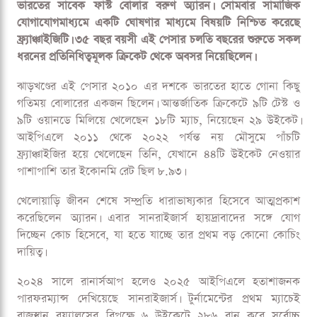
সানরাইজার্স হায়দ্রাবাদের নতুন বোলিং কোচ বরুণ
গুগল নিউজে ক্রিকেট৯৭ এর খবর পড়তে
ফলো
করুন
সানরাইজার্স হায়দ্রাবাদের বোলিং কোচ হিসেবে নতুন দায়িত্ব পেলেন
ভারতের সাবেক ফাস্ট বোলার বরুণ অ্যারন। সোমবার সামাজিক
যোগাযোগমাধ্যমে একটি ঘোষণার মাধ্যমে বিষয়টি নিশ্চিত করেছে
ফ্র্যাঞ্চাইজিটি। ৩৫ বছর বয়সী এই পেসার চলতি বছরের শুরুতে সকল
ধরনের প্রতিনিধিত্বমূলক ক্রিকেট থেকে অবসর নিয়েছিলেন।
ঝাড়খণ্ডের এই পেসার ২০১০ এর দশকে ভারতের হাতে গোনা কিছু
গতিময় বোলারের একজন ছিলেন। আন্তর্জাতিক ক্রিকেটে ৯টি টেস্ট ও
৯টি ওয়ানডে মিলিয়ে খেলেছেন ১৮টি ম্যাচ, নিয়েছেন ২৯ উইকেট।
আইপিএলে ২০১১ থেকে ২০২২ পর্যন্ত নয় মৌসুমে পাঁচটি
ফ্র্যাঞ্চাইজির হয়ে খেলেছেন তিনি, যেখানে ৪৪টি উইকেট নেওয়ার
পাশাপাশি তার ইকোনমি রেট ছিল ৮.৯৩।