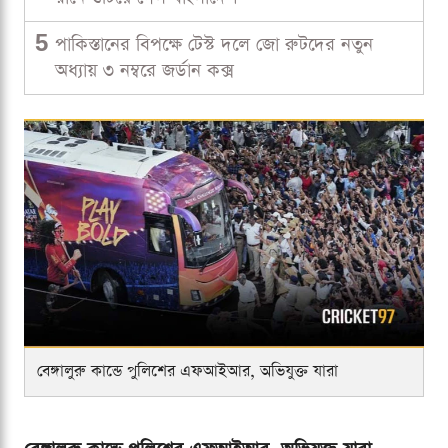
5
পাকিস্তানের বিপক্ষে টেস্ট দলে জো রুটদের নতুন
অধ্যায় ৩ নম্বরে জর্ডান কক্স
বেঙ্গালুরু কান্ডে পুলিশের এফআইআর, অভিযুক্ত যারা