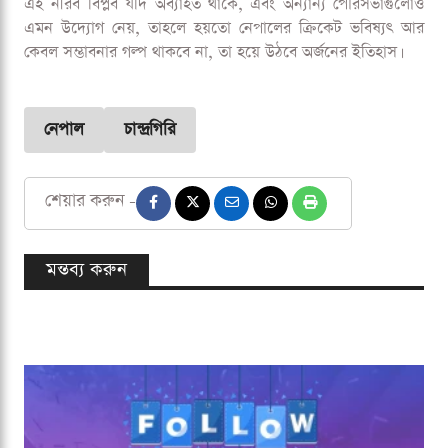
এই নীরব বিপ্লব যদি অব্যাহত থাকে, এবং অন্যান্য পৌরসভাগুলোও
এমন উদ্যোগ নেয়, তাহলে হয়তো নেপালের ক্রিকেট ভবিষ্যৎ আর
কেবল সম্ভাবনার গল্প থাকবে না, তা হয়ে উঠবে অর্জনের ইতিহাস।
নেপাল
চান্দ্রগিরি
শেয়ার করুন -
মন্তব্য করুন