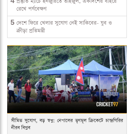
4
প্রস্তুতি ম্যাচে ইনজুরিতে তাইজুল, একাদশের বাইরে
রেখে পর্যবেক্ষণ
5
দেশে ফিরে খেলার সুযোগ নেই সাকিবের- যুব ও
ক্রীড়া প্রতিমন্ত্রী
সীমিত সুযোগ, বড় স্বপ্ন: নেপালের তৃণমূল ক্রিকেটে চান্দ্রগিরির
নীরব বিপ্লব