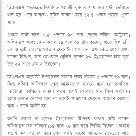
এগিয়ে দক্ষিণ আফ্রিকা
গুগল নিউজে ক্রিকেট৯৭ এর খবর পড়তে
ফলো
করুন
কার্ডিফের সোফিয়া গার্ডেনে বৃষ্টিবিঘ্নিত প্রথম টি–টোয়েন্টিতে দক্ষিণ
আফ্রিকার বিপক্ষে ১৪ রানে হেরেছে ইংল্যান্ড। তিন ম্যাচের সিরিজে
দক্ষিণ আফ্রিকা ১–০তে এগিয়ে।
ডিএলএস পদ্ধতিতে নির্ধারিত ম্যাচটি বুধবার প্রায় চার ঘণ্টা দেরিতে
শুরু হয়। পরে আবারও বৃষ্টির কারণে মাত্র ১২.৫ ওভার গড়ায় পুরো
ম্যাচ।
প্রথমে ব্যাট করে ৭.৫ ওভারে ৯৭ রান তোলে দক্ষিণ আফ্রিকা।
অধিনায়ক আইডেন মার্করাম ১৪ বলে ২৮ রান করেন, যাতে ছিল দুটি
চার ও দুটি ছয়। ডোনোভান ফেরেইরা ২৫ রান অপরাজিত থেকে শেষ
করেন ইনিংস, আর ডেওয়াল্ড ব্রেভিস করেন ২৩। ইংল্যান্ডের হয়ে লুক
উড ২২ রানে নেন ২ উইকেট।