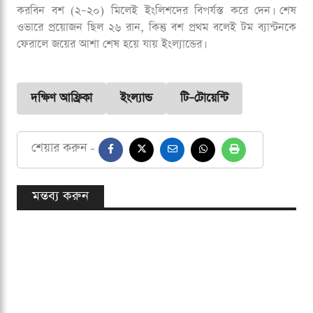
ডিএলএস অনুযায়ী ইংল্যান্ডের সামনে লক্ষ্য দাঁড়ায় ৫ ওভারে ৬৯ রান।
কিন্তু দক্ষিণ আফ্রিকার পেস আক্রমণের সামনে ব্যর্থ হয় স্বাগতিক
ব্যাটাররা। কাগিসো রাবাদা প্রথম বলেই ফিরিয়ে দেন ফিল সল্টকে।
হ্যারি ব্রুকও কোনো রান না করেই সাজঘরে ফেরেন। জ্যাকব বেথেল
মাত্র ৭ রানে আউট হন।
শুরুটা ভালো না হলেও ইংল্যান্ডকে টিকিয়ে রাখার চেষ্টা করেন
অধিনায়ক জস বাটলার। ১৫ বলে ২৫ রান করে তিনিই ছিলেন একমাত্র
লড়াই করা ব্যাটার। তবে শেষ পর্যন্ত মার্কো জানসেন (২–১৮) আর
করবিন বশ (২–২০) মিলেই ইংলিশদের বিপর্যস্ত করে দেন। শেষ
ওভারে প্রয়োজন ছিল ২৬ রান, কিন্তু বশ প্রথম বলেই টম ব্যান্টনকে
ফেরালে জয়ের আশা শেষ হয়ে যায় ইংল্যান্ডের।
দক্ষিণ আফ্রিকা
ইংল্যান্ড
টি–টোয়েন্টি
শেয়ার করুন -