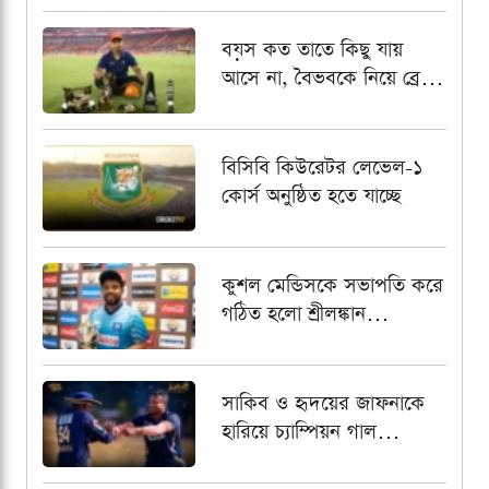
বয়স কত তাতে কিছু যায়
আসে না, বৈভবকে নিয়ে ব্রেট
লির বড় বার্তা
বিসিবি কিউরেটর লেভেল-১
কোর্স অনুষ্ঠিত হতে যাচ্ছে
কুশল মেন্ডিসকে সভাপতি করে
গঠিত হলো শ্রীলঙ্কান
প্রফেশনাল ক্রিকেটার্স
অ্যাসোসিয়েশন
সাকিব ও হৃদয়ের জাফনাকে
হারিয়ে চ্যাম্পিয়ন গাল
গ্যাল্যান্টস