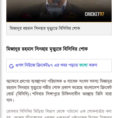
মিজানুর রহমান সিনহার মৃত্যুতে বিসিবির শোক
মিজানুর রহমান সিনহার মৃত্যুতে বিসিবির শোক
গুগল নিউজে ক্রিকেট৯৭ এর খবর পড়তে
ফলো
করুন
অ্যাকমে গ্রুপের ব্যবস্থাপনা পরিচালক ও সাবেক সংসদ সদস্য মিজানুর
রহমান সিনহার মৃত্যুতে গভীর শোক প্রকাশ করেছে বাংলাদেশ ক্রিকেট
বোর্ড (বিসিবি)। শনিবার সিঙ্গাপুরে চিকিৎসাধীন অবস্থায় তিনি মারা
যান।
রোববার বিসিবির মিডিয়া বিভাগ থেকে পাঠানো এক শোকবার্তায় বলা