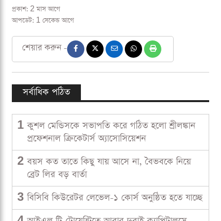
প্রকাশ: 2 মাস আগে
আপডেট: 1 সেকেন্ড আগে
শেয়ার করুন -
সর্বাধিক পঠিত
1
কুশল মেন্ডিসকে সভাপতি করে গঠিত হলো শ্রীলঙ্কান
প্রফেশনাল ক্রিকেটার্স অ্যাসোসিয়েশন
2
বয়স কত তাতে কিছু যায় আসে না, বৈভবকে নিয়ে
ব্রেট লির বড় বার্তা
3
বিসিবি কিউরেটর লেভেল-১ কোর্স অনুষ্ঠিত হতে যাচ্ছে
4
আইএল টি-টোয়েন্টিতে আবার দুবাই ক্যাপিটালসে