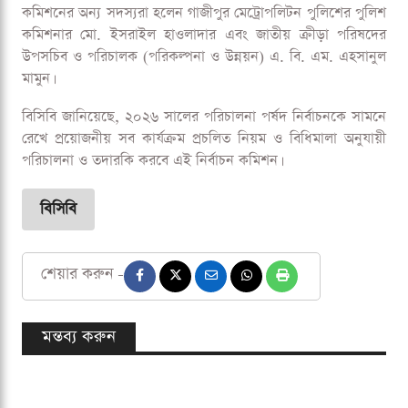
কমিশনের অন্য সদস্যরা হলেন গাজীপুর মেট্রোপলিটন পুলিশের পুলিশ
কমিশনার মো. ইসরাইল হাওলাদার এবং জাতীয় ক্রীড়া পরিষদের
উপসচিব ও পরিচালক (পরিকল্পনা ও উন্নয়ন) এ. বি. এম. এহসানুল
মামুন।
বিসিবি জানিয়েছে, ২০২৬ সালের পরিচালনা পর্ষদ নির্বাচনকে সামনে
রেখে প্রয়োজনীয় সব কার্যক্রম প্রচলিত নিয়ম ও বিধিমালা অনুযায়ী
পরিচালনা ও তদারকি করবে এই নির্বাচন কমিশন।
বিসিবি
শেয়ার করুন -
মন্তব্য করুন