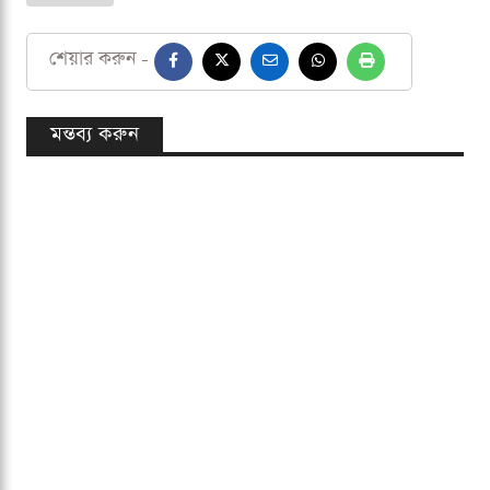
পরিচালক নির্বাচিত হবেন। দ্বিতীয় ক্যাটাগরিতে ঢাকা ক্লাবগুলোর
প্রতিনিধিদের মধ্য থেকে নির্বাচিত হবেন ১২ জন পরিচালক। তৃতীয়
ক্যাটাগরিতে সাবেক ক্রিকেটার, জাতীয় দলের সাবেক অধিনায়ক,
নিরাপত্তা বাহিনী ও জাতীয় ক্রীড়া পরিষদের মনোনীত কাউন্সিলরদের
মধ্য থেকে নির্বাচিত হবেন একজন পরিচালক। বাকি দুই পরিচালক
মনোনয়ন দেবে বাংলাদেশ সরকার।
বিসিবি
শেয়ার করুন -
মন্তব্য করুন