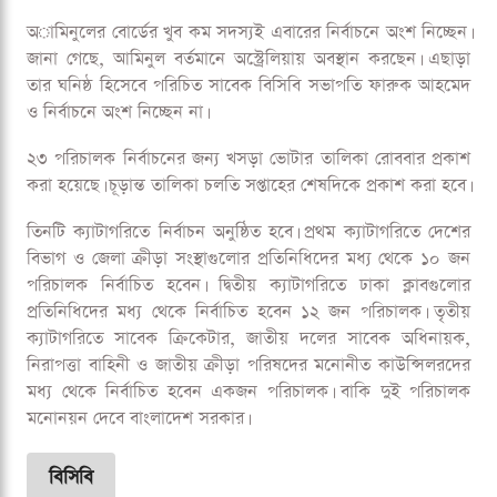
তামিম ইকবাল। তিনি কাউন্সিলর তালিকায়ও রয়েছেন এবং ৭ জুন
পরিচালক ও সভাপতির নির্বাচন পরিচালনা করবেন বলে ধারণা করা
হচ্ছে।
এর আগে সর্বশেষ বিসিবি নির্বাচন অনুষ্ঠিত হয়েছিল ২০২৫ সালের
অক্টোবরে। সেই নির্বাচনে বড় ব্যবধানে জয় পেয়েছিলেন আরেক সাবেক
অধিনায়ক আমিনুল ইসলাম। তবে ২০২৫ সালের সেই নির্বাচন নিয়ে
গঠিত তদন্ত কমিটির প্রতিবেদনে “ক্ষমতার গুরুতর অপব্যবহার”-এর
অভিযোগ পাওয়ার পর সরকার নতুন করে অ্যাড-হক কমিটি গঠন করে।
অামিনুলের বোর্ডের খুব কম সদস্যই এবারের নির্বাচনে অংশ নিচ্ছেন।
জানা গেছে, আমিনুল বর্তমানে অস্ট্রেলিয়ায় অবস্থান করছেন। এছাড়া
তার ঘনিষ্ঠ হিসেবে পরিচিত সাবেক বিসিবি সভাপতি ফারুক আহমেদ
ও নির্বাচনে অংশ নিচ্ছেন না।
২৩ পরিচালক নির্বাচনের জন্য খসড়া ভোটার তালিকা রোববার প্রকাশ
করা হয়েছে। চূড়ান্ত তালিকা চলতি সপ্তাহের শেষদিকে প্রকাশ করা হবে।
তিনটি ক্যাটাগরিতে নির্বাচন অনুষ্ঠিত হবে। প্রথম ক্যাটাগরিতে দেশের
বিভাগ ও জেলা ক্রীড়া সংস্থাগুলোর প্রতিনিধিদের মধ্য থেকে ১০ জন