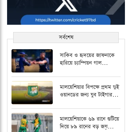
সর্বশেষ
সাকিব ও হৃদয়ের জাফনাকে
হারিয়ে চ্যাম্পিয়ন গাল
গ্যাল্যান্টস
মালয়েশিয়ার বিপক্ষে প্রথম দুই
ওয়ানডের জন্য যুব টাইগার
স্কোয়াড চূড়ান্ত, অধিনায়কের
দায়িত্বে আলিন
মালয়েশিয়াকে ৬৯ রানে গুটিয়ে
দিয়ে ৮৯ রানের বড় জয়