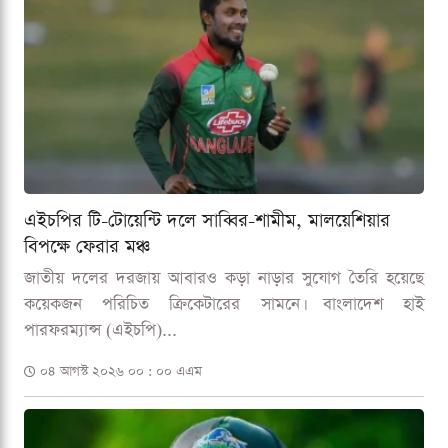
এইচপির টি-টোয়েন্টি দলে সাব্বির-শামীম, মালয়েশিয়ার
বিপক্ষে ফেরার মঞ্চ
জাতীয় দলের দরজায় আবারও কড়া নাড়ার সুযোগ তৈরি হয়েছে
কয়েকজন পরিচিত ক্রিকেটারের সামনে। বাংলাদেশ হাই
পারফরম্যান্স (এইচপি)...
০৪ আগস্ট ২০২৬ ০০ : ০০ এএম