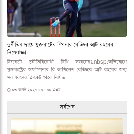
দুর্নীতির দায়ে যুক্তরাষ্ট্রের স্পিনার রেড্ডির আট বছরের
নিষেধাজ্ঞা
ক্রিকেটে দুর্নীতিবিরোধী বিধি লঙ্ঘনের&nbsp;অভিযোগে
যুক্তরাষ্ট্রের অফস্পিনার বি আখিলেশ রেড্ডিকে আট বছরের জন্য
সব ধরনের ক্রিকেট থেকে নিষিদ্ধ...
০৩ আগস্ট ২০২৬ ০০ : ০০ এএম
সর্বশেষ