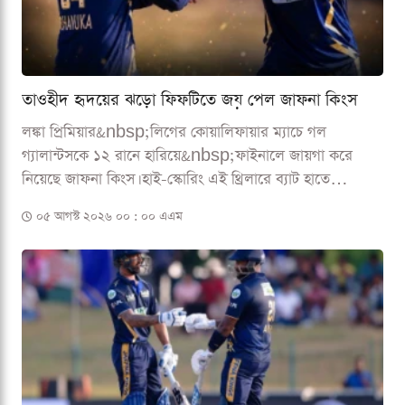
তাওহীদ হৃদয়ের ঝড়ো ফিফটিতে জয় পেল জাফনা কিংস
লঙ্কা প্রিমিয়ার&nbsp;লিগের কোয়ালিফায়ার ম্যাচে গল
গ্যালান্টসকে ১২ রানে হারিয়ে&nbsp;ফাইনালে জায়গা করে
নিয়েছে জাফনা কিংস। হাই-স্কোরিং এই থ্রিলারে ব্যাট হাতে
বিধ্বংসী...
০৫ আগস্ট ২০২৬ ০০ : ০০ এএম