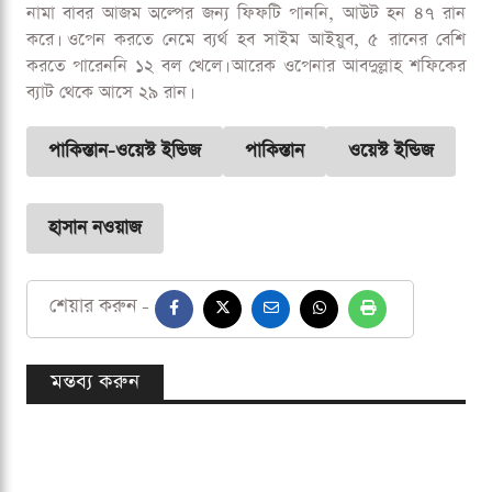
পাকিস্তান। ত্রিনিদাদে টসে হেরে ব্যাটিং করতে নেমে ওয়েস্ট ইন্ডিজ
তুলেছিল ২৮০ রান। এই লক্ষ্য ১১ বল বাকি থাকতে তাড়া করে
পাকিস্তান।
মোহাম্মদ রিজওয়ানের ফিফটির পর হাসান নওয়াজ ৫৪ বলে ৬৩
রানের ইনিংস খেলে দলের জয় নিশ্চিত করে মাঠ ছাড়েন। শেষদিকে
তাকে সঙ্গ দেওয়া হোসাইন তালাতের ব্যাট থেকে আসে ৪১ রান।
এর আগে ৫৩ করে আউট হন অধিনায়ক মোহাম্মদ রিজওয়ান। তিনে
নামা বাবর আজম অল্পের জন্য ফিফটি পাননি, আউট হন ৪৭ রান
করে। ওপেন করতে নেমে ব্যর্থ হব সাইম আইয়ুব, ৫ রানের বেশি
করতে পারেননি ১২ বল খেলে। আরেক ওপেনার আবদুল্লাহ শফিকের
ব্যাট থেকে আসে ২৯ রান।
পাকিস্তান-ওয়েস্ট ইন্ডিজ
পাকিস্তান
ওয়েস্ট ইন্ডিজ
হাসান নওয়াজ