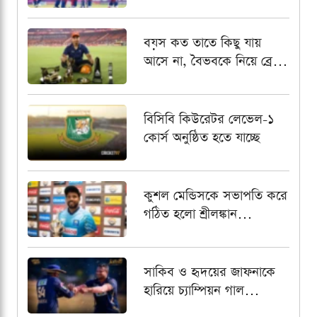
রহমান
বয়স কত তাতে কিছু যায়
আসে না, বৈভবকে নিয়ে ব্রেট
লির বড় বার্তা
বিসিবি কিউরেটর লেভেল-১
কোর্স অনুষ্ঠিত হতে যাচ্ছে
কুশল মেন্ডিসকে সভাপতি করে
গঠিত হলো শ্রীলঙ্কান
প্রফেশনাল ক্রিকেটার্স
অ্যাসোসিয়েশন
সাকিব ও হৃদয়ের জাফনাকে
হারিয়ে চ্যাম্পিয়ন গাল
গ্যাল্যান্টস