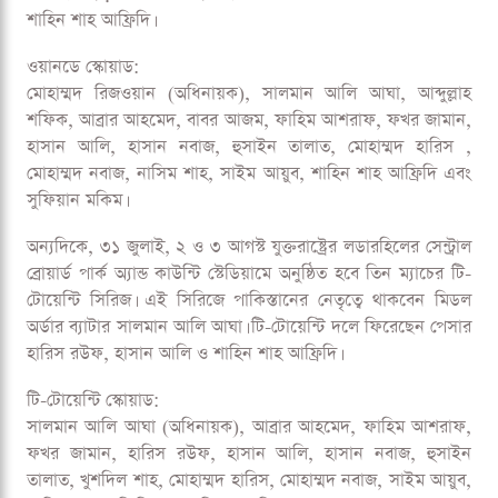
শাহিন শাহ আফ্রিদি।
ওয়ানডে স্কোয়াড:
মোহাম্মদ রিজওয়ান (অধিনায়ক), সালমান আলি আঘা, আব্দুল্লাহ
শফিক, আব্রার আহমেদ, বাবর আজম, ফাহিম আশরাফ, ফখর জামান,
হাসান আলি, হাসান নবাজ, হুসাইন তালাত, মোহাম্মদ হারিস ,
মোহাম্মদ নবাজ, নাসিম শাহ, সাইম আয়ুব, শাহিন শাহ আফ্রিদি এবং
সুফিয়ান মকিম।
অন্যদিকে, ৩১ জুলাই, ২ ও ৩ আগস্ট যুক্তরাষ্ট্রের লডারহিলের সেন্ট্রাল
ব্রোয়ার্ড পার্ক অ্যান্ড কাউন্টি স্টেডিয়ামে অনুষ্ঠিত হবে তিন ম্যাচের টি-
টোয়েন্টি সিরিজ। এই সিরিজে পাকিস্তানের নেতৃত্বে থাকবেন মিডল
অর্ডার ব্যাটার সালমান আলি আঘা। টি-টোয়েন্টি দলে ফিরেছেন পেসার
হারিস রউফ, হাসান আলি ও শাহিন শাহ আফ্রিদি।
টি-টোয়েন্টি স্কোয়াড:
সালমান আলি আঘা (অধিনায়ক), আব্রার আহমেদ, ফাহিম আশরাফ,
ফখর জামান, হারিস রউফ, হাসান আলি, হাসান নবাজ, হুসাইন
তালাত, খুশদিল শাহ, মোহাম্মদ হারিস, মোহাম্মদ নবাজ, সাইম আয়ুব,