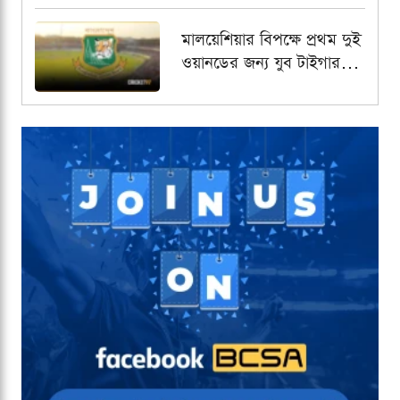
মালয়েশিয়ার বিপক্ষে প্রথম দুই
ওয়ানডের জন্য যুব টাইগার
স্কোয়াড চূড়ান্ত, অধিনায়কের
দায়িত্বে আলিন