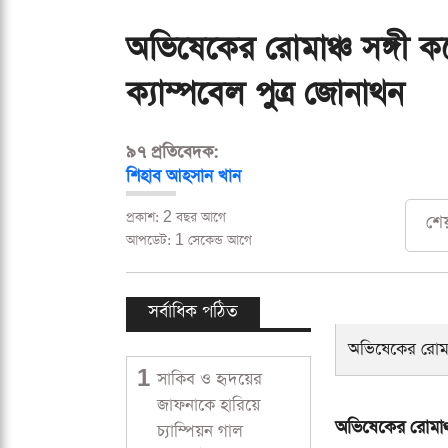
অভিষেকের রোমাঞ্চ সঙ্গী ক
ক্যাম্পবেল পুত্র জোনাথন
৯৭ প্রতিবেদক:
শিহাব আহসান খান
প্রকাশ: 2 বছর আগে
শে
আপডেট: 1 সেকেন্ড আগে
সর্বাধিক পঠিত
1
সাকিব ও হৃদয়ের
জাফনাকে হারিয়ে
চ্যাম্পিয়ন গাল