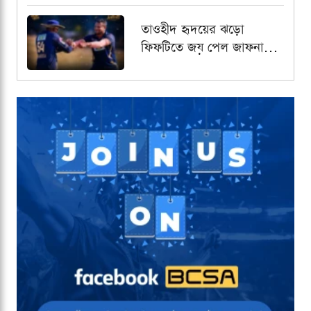
আয়ারল্যান্ডের
তাওহীদ হৃদয়ের ঝড়ো
ফিফটিতে জয় পেল জাফনা
কিংস