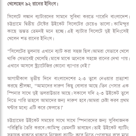
খেলেছেন ৯২ রানের ইনিংস।
সিলেটে লঙ্কান ব্যাটারদের সামনে সুবিধা করতে পারেনি বাংলাদেশ।
চট্টগ্রামে দ্বিতীয় টেস্টের উইকেট সিলেটের চেয়েও ভালো। কামিন্দুর
কাছে অন্তত তেমনই মনে হচ্ছে। এই ব্যাটার সিলেটে দুই ইনিংসেই
খেলেন শত রানের ইনিংস।
“সিলেটের তুলনায় এখানে ব্যাট করা সহজ ছিল। আমরা যেভাবে খেলে
থাকি সেভাবেই খেলেছি। মাঝে মাঝে অনেকে সহজে রানের দেখা পায়।
এখানে আসলে স্ট্র্যাটেজির কোনো ব্যাপার নেই।”
আগামীকাল তৃতীয় দিনে বাংলাদেশের ২-৩ তুলে নেওয়ার প্রত্যাশা
করছে শ্রীলঙ্কা, “আমাদের দারুণ কিছু বোলার আছে। তিন পেসার এক
স্পিনার সাথে দুই অলরাউন্ডার আছে। সকালে যদি ২-৩ উইকেট তুলে
নিতে পারি তাহলে আমাদের জন্য দারুণ হবে। আমরা চেষ্টা করব প্রথম
ঘণ্টার মধ্যে এটি করে ফেলতে।”
চট্টগ্রামের উইকেট সময়ের সাথে সাথে স্পিনারদের জন্য সুবিধাজনক
পরিস্থিতি তৈরি করবে। কামিন্দু তেমনটি ভাবছেন। তাই উইকেট ব্যাটিং
সহায়ক থাকতে থাকতে নিজেরা ব্যাটিং করে নিতে পেরেছেন বলে মনে