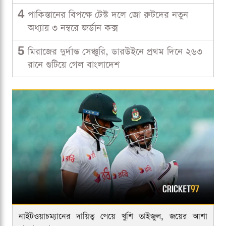
4
পাকিস্তানের বিপক্ষে টেস্ট দলে জো রুটদের নতুন
অধ্যায় ৩ নম্বরে জর্ডান কক্স
5
মিরাজের দুর্দান্ত সেঞ্চুরি, ডারউইনে প্রথম দিনে ২৬৩
রানে গুটিয়ে গেল বাংলাদেশ
নাইটওয়াচম্যানের দায়িত্ব পেয়ে খুশি তাইজুল, জয়ের আশা