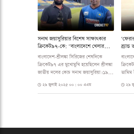
সনাথ জয়াসুরিয়ার বিশেষ সাক্ষাৎকার
‘ফেরার
ক্রিকেট৯৭-কে: "বাংলাদেশে খেলার
ব্র্যা
স্মৃতি সবসময় হৃদয়ে থাকবে"
ইকবা
বাংলাদেশ-শ্রীলঙ্কা সিরিজের শেষদিকে
বাংলা
ক্রিকেট৯৭ এর মুখোমুখি হয়েছিলেন শ্রীলঙ্কা
ক্রিক
জাতীয় দলের কোচ সনাথ জয়াসুরিয়া। ১৯৯৬
তামিম 
বিশ্বকাপজয়ী লঙ্কান দলের সদস্য জয়াসুরিয়া
ক্রিকে
২৯ জুলাই ২০২৫ ০০ : ০০ এএম
২৯ জ
লম্বা...
শিমুল।.