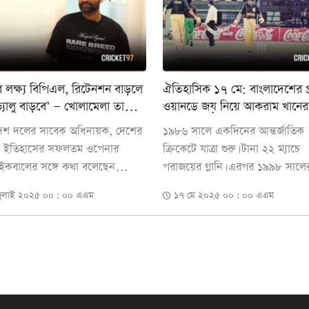
 লক্ষ্য বিপিএল, রিটেনশন বাড়লে
ঐতিহাসিক ১৭ মে: বাংলাদেশের প
ন্ড ভ্যালু বাড়বে’ — খোলামেলা তামিম
ওয়ানডে জয় নিয়ে আকরাম খানের
ল
দেখা
দেশ দলের সাবেক অধিনায়ক, দেশের
১৯৮৬ সালে একদিনের আন্তর্জাতিক
েট ইতিহাসের সফলতম ওপেনার
ক্রিকেটে যাত্রা শুরু। টানা ২২ ম্যাচে
ইকবালের সঙ্গে কথা বলেছেন
পরাজয়ের গ্লানি। এরপর ১৯৯৮ সালে
ট৯৭ এর প্রতিবেদক বিল্লাল হোসেন
মে&mdash;একটি দিন, যা বদলে.
ুলাই ২০২৫ ০০ : ০০ এএম
১৭ মে ২০২৫ ০০ : ০০ এএম
..