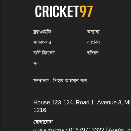
ফ্র্যাঞ্চাইজি
অন্যান্য
সাক্ষাৎকার
র‍্যাংকিং
নারী ক্রিকেট
ছবিঘর
সব
সম্পাদক : শিহাব আহসান খান
House 123-124, Road 1, Avenue 3, M
1216
যোগাযোগ
যেকোন প্রয়োজনে :
01679713322
| ই-মেইল:
i