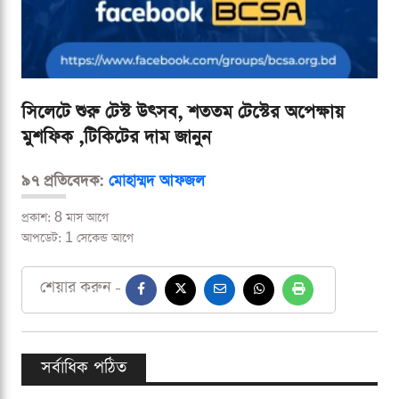
সিলেটে শুরু টেস্ট উৎসব, শততম টেস্টের অপেক্ষায়
মুশফিক ,টিকিটের দাম জানুন
৯৭ প্রতিবেদক:
মোহাম্মদ আফজল
প্রকাশ: 8 মাস আগে
আপডেট: 1 সেকেন্ড আগে
শেয়ার করুন -
সর্বাধিক পঠিত