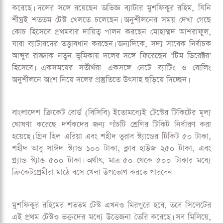
আগামী ১১ নভেম্বর থেকে সিলেট আন্তর্জাতিক ক্রিকেট স্টেডিয়ামে শুরু
হচ্ছে বাংলাদেশ ও আয়ারল্যান্ডের মধ্যকার প্রথম টেস্ট। সবুজে মোড়া
সিলেটের দৃষ্টিনন্দন মাঠে টেস্ট সিরিজ ঘিরে ইতোমধ্যেই তৈরি হয়েছে
উৎসবমুখর পরিবেশ। ক্রিকেটপ্রেমীরা অধীর আগ্রহে অপেক্ষা করছেন
টাইগারদের লাল বলের লড়াই দেখার জন্য।
সিরিজের শুরুতেই বাংলাদেশ দল শনিবার থেকে অনুশীলন শুরু
করেছে। দলের সঙ্গে রয়েছেন অভিজ্ঞ ব্যাটার মুশফিকুর রহিম, যিনি
শীঘ্রই শততম টেস্ট খেলতে চলেছেন। অনুশীলনের সময় দেখা গেছে
কোচ হিসেবে প্রথমবার দায়িত্ব পালন করছেন মোহাম্মদ আশরাফুল,
যারা ব্যাটারদের তত্ত্বাবধান করছেন। অন্যদিকে, সদ্য সাবেক নির্বাচক
আব্দুর রাজ্জাক নতুন ভূমিকায় দলের সঙ্গে ফিরেছেন ‘টিম ডিরেক্টর’
হিসেবে। একসময়ের সতীর্থরা একসঙ্গে নেটে ব্যাটিং ও বোলিং
অনুশীলনে অংশ নিয়ে দলের প্রস্তুতিতে উৎসাহ ছড়িয়ে দিচ্ছেন।
বাংলাদেশ ক্রিকেট বোর্ড (বিসিবি) ইতোমধ্যেই টেস্টের টিকিটের মূল্য