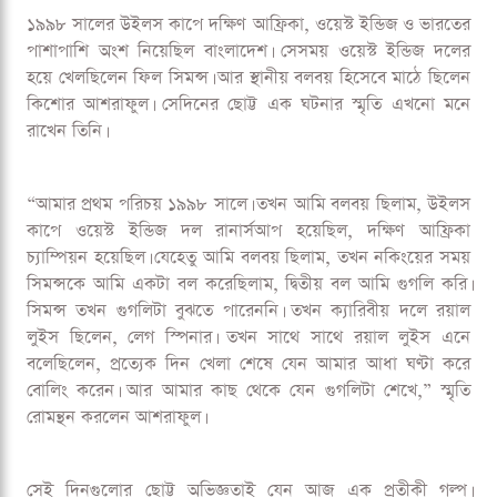
১৯৯৮ সালের উইলস কাপে দক্ষিণ আফ্রিকা, ওয়েস্ট ইন্ডিজ ও ভারতের
পাশাপাশি অংশ নিয়েছিল বাংলাদেশ। সেসময় ওয়েস্ট ইন্ডিজ দলের
হয়ে খেলছিলেন ফিল সিমন্স। আর স্থানীয় বলবয় হিসেবে মাঠে ছিলেন
কিশোর আশরাফুল। সেদিনের ছোট্ট এক ঘটনার স্মৃতি এখনো মনে
রাখেন তিনি।
“আমার প্রথম পরিচয় ১৯৯৮ সালে। তখন আমি বলবয় ছিলাম, উইলস
কাপে ওয়েস্ট ইন্ডিজ দল রানার্সআপ হয়েছিল, দক্ষিণ আফ্রিকা
চ্যাম্পিয়ন হয়েছিল। যেহেতু আমি বলবয় ছিলাম, তখন নকিংয়ের সময়
সিমন্সকে আমি একটা বল করেছিলাম, দ্বিতীয় বল আমি গুগলি করি।
সিমন্স তখন গুগলিটা বুঝতে পারেননি। তখন ক্যারিবীয় দলে রয়াল
লুইস ছিলেন, লেগ স্পিনার। তখন সাথে সাথে রয়াল লুইস এনে
বলেছিলেন, প্রত্যেক দিন খেলা শেষে যেন আমার আধা ঘণ্টা করে
বোলিং করেন। আর আমার কাছ থেকে যেন গুগলিটা শেখে,” স্মৃতি
রোমন্থন করলেন আশরাফুল।
সেই দিনগুলোর ছোট্ট অভিজ্ঞতাই যেন আজ এক প্রতীকী গল্প।