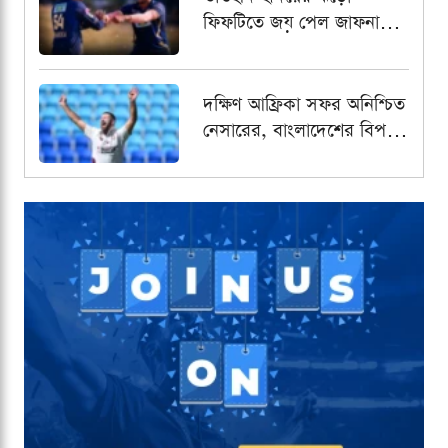
ফিফটিতে জয় পেল জাফনা
কিংস
দক্ষিণ আফ্রিকা সফর অনিশ্চিত
নেসারের, বাংলাদেশের বিপক্ষে
সিরিজেও নেই