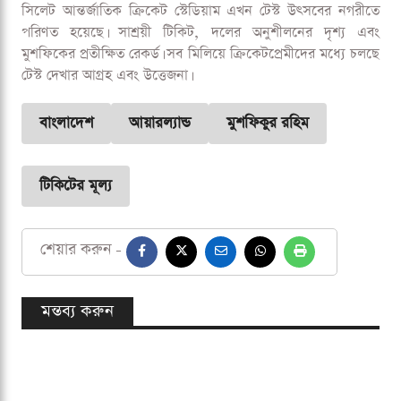
ঘোষণা করেছে। দর্শকদের জন্য পাঁচটি শ্রেণির টিকিট নির্ধারণ করা
হয়েছে। গ্রিন হিল এরিয়া এবং শহীদ তুরাব স্ট্যান্ডের টিকিট ৫০ টাকা,
শহীদ আবু সাঈদ স্ট্যান্ড ১০০ টাকা, ক্লাব হাউজ ২৫০ টাকা, এবং
গ্র্যান্ড স্ট্যান্ড ৫০০ টাকা। অর্থাৎ, মাত্র ৫০ থেকে ৫০০ টাকার মধ্যে
ক্রিকেটপ্রেমীরা মাঠে বসে খেলা উপভোগ করতে পারবেন।
মুশফিকুর রহিমের শততম টেস্ট এখনও মিরপুরে হবে, তবে সিলেটের
এই প্রথম টেস্টও ভক্তদের মধ্যে উত্তেজনা তৈরি করেছে। সব মিলিয়ে,
সিলেট আন্তর্জাতিক ক্রিকেট স্টেডিয়াম এখন টেস্ট উৎসবের নগরীতে
পরিণত হয়েছে। সাশ্রয়ী টিকিট, দলের অনুশীলনের দৃশ্য এবং
মুশফিকের প্রতীক্ষিত রেকর্ড। সব মিলিয়ে ক্রিকেটপ্রেমীদের মধ্যে চলছে
টেস্ট দেখার আগ্রহ এবং উত্তেজনা।
বাংলাদেশ
আয়ারল্যান্ড
মুশফিকুর রহিম
টিকিটের মূল্য