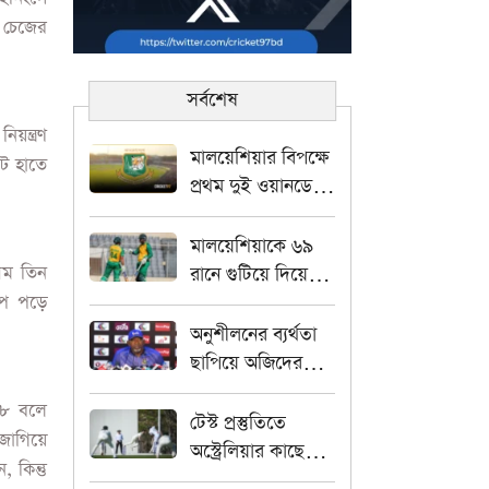
 চেজের
সর্বশেষ
য়ন্ত্রণ
মালয়েশিয়ার বিপক্ষে
াট হাতে
প্রথম দুই ওয়ানডের
জন্য যুব টাইগার
স্কোয়াড চূড়ান্ত,
মালয়েশিয়াকে ৬৯
অধিনায়কের দায়িত্বে
থম তিন
রানে গুটিয়ে দিয়ে
আলিন
পে পড়ে
৮৯ রানের বড় জয়
বাংলাদেশ এইচপির
অনুশীলনের ব্যর্থতা
ছাপিয়ে অজিদের
বিপক্ষে ঘুরে দাঁড়াতে
২৮ বলে
প্রত্যয়ী ফিল সিমন্স
টেস্ট প্রস্তুতিতে
 জাগিয়ে
অস্ট্রেলিয়ার কাছে
 কিন্তু
ইনিংস ব্যবধানে