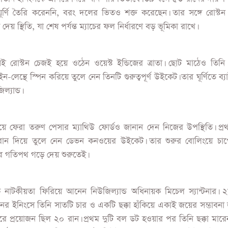
ঘূর্ণি তৈরি করেননি, বরং দলের ভিতও শক্ত করেছেন। তার সঙ্গে রোস্টন
েয় স্থিতি, যা শেষ পর্যন্ত ম্যাচের ফল নির্ধারণে বড় ভূমিকা রাখে।
 রোস্টন চেজই হয়ে ওঠেন ওয়েস্ট ইন্ডিজের ত্রাতা। ছোট মাঠেও তিনি নি
ইন-লেন্থে স্পিন করিয়ে তুলে নেন তিনটি গুরুত্বপূর্ণ উইকেট। তার ঘূর্ণিতে ব্য
ল্যান্ড।
ে ফেরা তরুণ পেসার ম্যাথিউ ফোর্ডও জানান দেন নিজের উপস্থিতি। প্র
 রান দিয়ে তুলে নেন ডেভন কনওয়ের উইকেট। তার শুরুর বোলিংয়ে চা
ের গতিপথ গড়ে দেয় শুরুতেই।
ে নাটকীয়তা ফিরিয়ে আনেন নিউজিল্যান্ড অধিনায়ক মিচেল স্যান্টনার। 
র ইনিংসে তিনি সাতটি চার ও একটি ছক্কা হাঁকিয়ে একাই জয়ের সম্ভাবনা
 প্রয়োজন ছিল ২০ রান। প্রথম দুটি বল ডট হওয়ার পর তিনি ছক্কা মারেন,