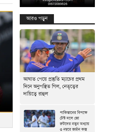
আরও পড়ুন
আঘাত পেয়ে প্রস্তুতি ম্যাচের প্রথম
দিনে অনুপস্থিত গিল, নেতৃত্বের
দায়িত্বে রাহুল
পাকিস্তানের বিপক্ষে
টেস্ট দলে জো
রুটদের নতুন অধ্যায়
৩ নম্বরে জর্ডান কক্স