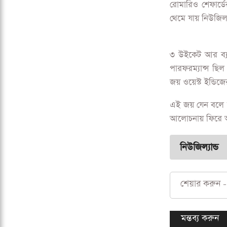
রোমারিও শেফার্ডে
থেমে যায় নিউজিল্য
৩ উইকেট আর ব্যাট
পারফরম্যান্স ছিল
জয় ওয়েস্ট ইন্ডিজের
এই জয় যেন বলে দ
আলোচনায় ফিরে আস
নিউজিল্যান্ড
শেয়ার করুন -
মন্তব্য করুন