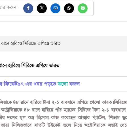
য়ার করুন -