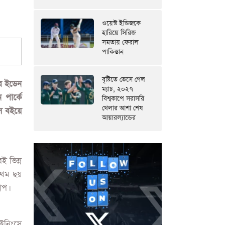
ওয়েস্ট ইন্ডিজকে
হারিয়ে সিরিজ
সমতায় ফেরাল
পাকিস্তান
বৃষ্টিতে ভেসে গেল
ের ইডেন
ম্যাচ, ২০২৭
 পার্কে
বিশ্বকাপে সরাসরি
খেলার আশা শেষ
াস বইয়ে
আয়ারল্যান্ডের
ই ভিন্ন
্রথম ছয়
োপ।
ইনিংসে