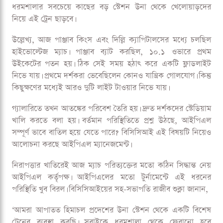
শহরে একমাত্র বিমানবন্দর ধরমশালা এয়ারপোর্ট, সেটা বন্ধ থাকায়
পাশ্ববর্তী বিমানবন্দর পর্যন্ত যেতে হবে সড়কপথেই। কারণ চণ্ডিগড়
বিমানবন্দরও বন্ধ রাখার সিদ্ধান্ত নেওয়া হয়েছে। ক্রিকেটারদের
নিরাপত্তার কথা মাথায় রেখে ভারতীয় ক্রিকেট বোর্ড এবার কঠিন
সিদ্ধান্ত নিল, ধরমশালা থেকে ট্রেনে ফেরানো হচ্ছে খেলোয়াড়দের।
ধরমশালা থেকে খেলোয়াড় ও সাপোর্ট স্টাফদের নিরাপদে সরিয়ে
আনতে বন্দে ভারত এক্সপ্রেসের বিশেষ ট্রেনের ব্যবস্থা করা হয়েছে।
ধরমশালার সবচেয়ে কাছের বড় স্টেশন উনা থেকে খেলোয়াড়দের
নিয়ে এই ট্রেন ছাড়বে।
উল্লেখ্য, আজ পাঞ্জাব কিংস এবং দিল্লি ক্যাপিটালসের মধ্যে চলছিল
হাইভোল্টেজ ম্যাচ। পাঞ্জাব ব্যাট করছিল, ১০.১ ওভারে প্রথম
উইকেটের পতন হয়। ঠিক সেই সময় হঠাৎ করে একটি ফ্লাডলাইট
নিভে যায়। প্রথমে দর্শকরা ভেবেছিলেন কোনও যান্ত্রিক গোলযোগ। কিন্তু
কিছুক্ষণের মধ্যেই আরও দুটি লাইট টাওয়ার নিভে যায়।
গ্যালারিতে তখন আতঙ্কের পরিবেশ তৈরি হয়। দ্রুত দর্শকদের স্টেডিয়াম
খালি করতে বলা হয়। বর্তমান পরিস্থিতিতে প্রশ্ন উঠছে, আইপিএল