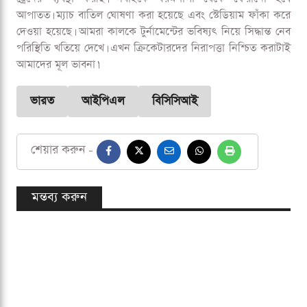
সম্পূর্ণ ভাবে বাতিল হয়ে যেতে পারে? বিসিসিআই এই বিষয়টি নিয়েও
আলোচনা করছে আইপিএল ম্যানেজমেন্ট।
নিরাপত্তার খাতিরেই আজ ম্যাচ পরিত্যক্তের মতো কঠিন সিদ্ধান্ত নেয়
আইপিএল কর্তৃপক্ষ। আইপিএলের মতো টুর্নামেন্টে এই ধরনের
পরিস্থিতি খুব বিরল। বিসিসিআইয়ের সহ-সভাপতি
রাজীব শুক্লা জানান,
‘আমরা আপাতত হিমাচল প্রদেশের উনা স্টেশন থেকে একটি বিশেষ
ট্রেনের ব্যবস্থা করছি। সবাইকে ধরমশালা থেকে ফেরানো হবে
আপাতত। ম্যাচ বাতিল ঘোষণা করা হয়েছে এবং স্টেডিয়াম ফাঁকা করে
দেওয়া হয়েছে। আমরা কালকে টুর্নামেন্টের ভবিষ্যৎ নিয়ে সিদ্ধান্ত নেব
পরিস্থিতি খতিয়ে দেখে। এখন ক্রিকেটারদের নিরাপত্তা নিশ্চিত করাটাই
আমাদের মূল ভাবনা।'
ভারত
আইপিএল
বিসিসিআই
শেয়ার করুন -