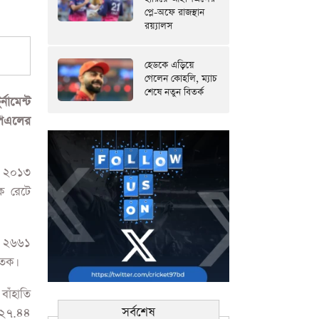
প্লে-অফে রাজস্থান
রয়্যালস
হেডকে এড়িয়ে
গেলেন কোহলি, ম্যাচ
শেষে নতুন বিতর্ক
নামেন্ট
ইপিএলের
ে ২০১৩
ইক রেটে
ন ২৬৬১
তক।
বাঁহাতি
সর্বশেষ
় ২৭.৪৪