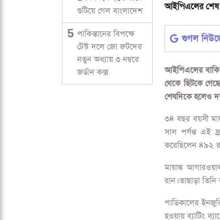
আইপিএলের শেষ 
গুটিয়ে গেল বাংলাদেশ
5
পাকিস্তানের বিপক্ষে
গুগল নিউ
টেস্ট দলে জো রুটদের
নতুন অধ্যায় ৩ নম্বরে
আইপিএলের বাকি অংশ
জর্ডান কক্স
থেকে ছিটকে গেছেন
শেষদিকে হলেও দল 
৩৪ বছর বয়সী মা
সাল পর্যন্ত এই ফ
করেছিলেন ৪৯২ র
মায়াঙ্ক আগারওয়
রান। তাছাড়া তিন
পাডিকালের ইনজুরি
হওয়ায় ব্যাটিং ব্য