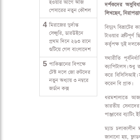
হওয়ার আগে অজি
পেসারের নতুন কৌশল
বন্ধ ধরমশালার ফ
4
মিরাজের দুর্দান্ত
সেঞ্চুরি, ডারউইনে
প্রথম দিনে ২৬৩ রানে
বন্ধ ধরমশালার ফ্ল
গুটিয়ে গেল বাংলাদেশ
5
পাকিস্তানের বিপক্ষে
গুগল নিউ
টেস্ট দলে জো রুটদের
নতুন অধ্যায় ৩ নম্বরে
আইপিএল ম্যানেজ
জর্ডান কক্স
এইচপিসিএ স্টেডিয
দর্শকদের অসুবি
লিখছেন, নিরাপত্ত
বিদ্যুৎ বিভ্রাটে
টাওয়ার ত্রুটিপূ