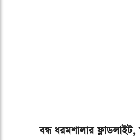
বন্ধ ধরমশালার ফ্লাডলাইট, ম