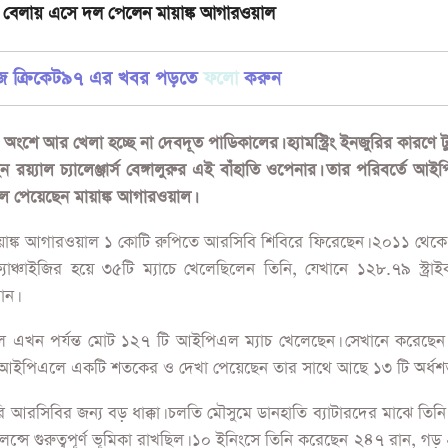
বেলায় এসে দল পেলেন মায়াঙ্ক আগারওয়াল
জে ক্রিকেট৯৭ এর খবর পড়তে
ফলো
করুন
ে আর খেলা হচ্ছে না দেবদূত পাডিকালের। হ্যামস্ট্রিং ইনজুরির কারণে টুর্
 রয়্যাল চ্যালেঞ্জার্স বেঙ্গালুরুর এই বাঁহাতি ওপেনার। তার পরিবর্তে আ
পেয়েছেন মায়াঙ্ক আগারওয়াল।
য়াঙ্ক আগারওয়াল ১ কোটি রুপিতে আরসিবি শিবিরে ফিরেছেন। ২০১১ থেক
্র্যাঞ্চাইজির হয়ে ৩৫টি ম্যাচে খেলেছিলেন তিনি, যেখানে ১২৮.৭৯ স্ট্রা
ান।
াল এখন পর্যন্ত মোট ১২৭ টি আইপিএল ম্যাচ খেলেছেন। সেখানে করেছে
ি আইপিএলে একটি শতকের ও দেখা পেয়েছেন তার সাথে আছে ১৩ টি অর্ধশ
 আরসিবির জন্য বড় ধাক্কা। চলতি মৌসুমে ডানহাতি ব্যাটারদের মাঝে তিনি 
ালেন্সে গুরুত্বপূর্ণ ভূমিকা রাখছিল। ১০ ইনিংসে তিনি করেছেন ২৪৭ রান, গড