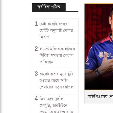
সর্বাধিক পঠিত
1
চেষ্টা করেছি বলের
মেরিট অনুযায়ী খেলার-
মিরাজ
2
ওয়েস্ট ইন্ডিজকে হারিয়ে
সিরিজ সমতায় ফেরাল
পাকিস্তান
3
বাংলাদেশের মুখোমুখি
হওয়ার আগে অজি
পেসারের নতুন কৌশল
আইপিএলের শেষ
4
মিরাজের দুর্দান্ত
সেঞ্চুরি, ডারউইনে
প্রথম দিনে ২৬৩ রানে