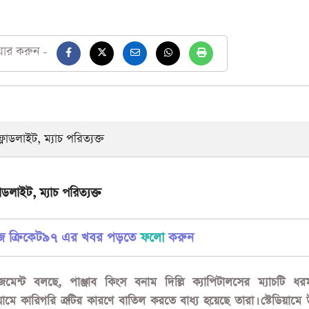
য়ার করুন -