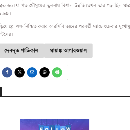
 ১৫০.৬০। যা গত মৌসুমের তুলনায় বিশাল উন্নতি। তখন তার গড় ছিল মাত
৭১.৬৯।
ড়িয়ে প্লে-অফ নিশ্চিত করার আরসিবি তাদের পরবর্তী ম্যাচে শুক্রবার মুখোম
্টসের।
দেবদূত পাডিকাল
মায়াঙ্ক আগারওয়াল