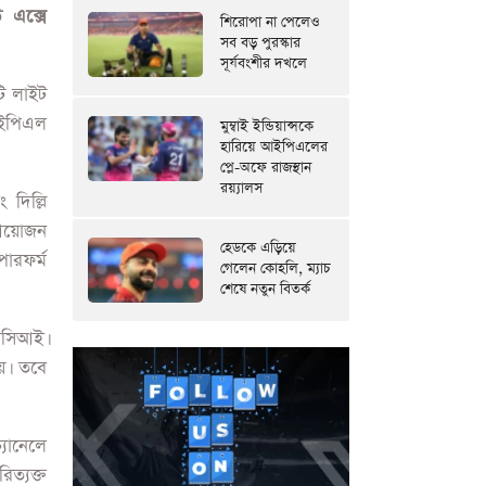
শিরোপা না পেলেও
সব বড় পুরস্কার
সূর্যবংশীর দখলে
মুম্বাই ইন্ডিয়ান্সকে
হারিয়ে আইপিএলের
প্লে-অফে রাজস্থান
রয়্যালস
হেডকে এড়িয়ে
গেলেন কোহলি, ম্যাচ
শেষে নতুন বিতর্ক
মশালার
উপস্থিত
 এক্সে
টি লাইট
 আইপিএল