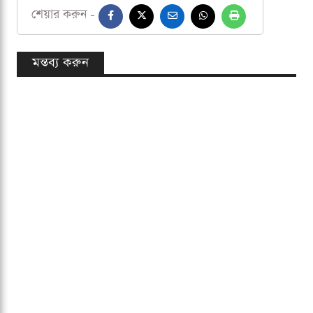
৪০* - মুমিনুল হক
৩৯ - মাহমুদউল্লাহ রিয়াদ
৩৮ - মেহেদী হাসান মিরাজ
৩৫ - ইমরুল কায়েস
২৯ - সাকিব আল হাসান।
মুমিনুল হক
রেকর্ড
বাংলাদেশ-দক্ষিণ আফ্রিকা
শেয়ার করুন -
মন্তব্য করুন