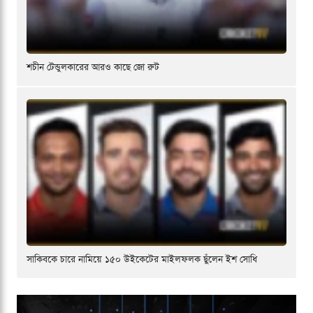
শচীন টেন্ডুলকারের আরও কাছে জো রুট
সাকিবকে চারে নামিয়ে ১৫০ উইকেটের মাইলফলক ছুঁলেন ইশ সোধি