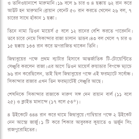
ও তাদিওয়ানাশে মারুমানি। ১৯ বলে ৯ চার ও ৪ ছক্কায় ৬২ রান করে
আউট হন মারুমানি। ব্রায়ান বেনেট ৫০ রান করতে খেলেন ২৬ বল, ৭
চারের সাথে হাঁকান ১ ছক্কা।
তিনে নামা ডিওন মায়ের্স ৫ বলে ১২ রানের বেশি করতে পারেননি।
তবে চারে নেমে সিকান্দার রাজা চালান তান্ডব। ৪৩ বল খেলে ৭ চার ও
১৫ ছক্কায় ১৩৩ রান করে অপরাজিত থাকেন তিনি।
জিম্বাবুয়ের পক্ষে প্রথম ব্যাটার হিসাবে আন্তর্জাতিক টি-টোয়েন্টিতে
সেঞ্চুরি করলেন রাজা। এর আগে ডিওন মায়ের্স রুয়ান্ডার বিপক্ষে ম্যাচে
৯৬ রান করেছিলেন, তাই ছিল জিম্বাবুয়ের পক্ষে এই ফরম্যাটে সর্বোচ্চ।
সিকান্দার রাজার এখন তিন ফরম্যাটেই সেঞ্চুরি আছে।
শেষদিকে সিকান্দার রাজাকে দারুণ সঙ্গ দেন রায়ান বার্ল (১১ বলে
২৫) ও ক্লাইভ মাদান্দে (১৭ বলে ৫৩*)।
৪ উইকেটে ৩৪৪ রান করে থামে জিম্বাবুয়ে। গাম্বিয়ার পক্ষে ২ উইকেট
নেন আন্দ্রে জার্জু। ১ টি করে শিকার আবুবকর কুয়াতে ও অর্জুন সিং
রাজপুরোহিতের।