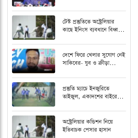
প্রত্যয়ী ফিল সিমন্স
টেস্ট প্রস্তুতিতে অস্ট্রেলিয়ার
কাছে ইনিংস ব্যবধানে বিধ্বস্ত
বাংলাদেশ
দেশে ফিরে খেলার সুযোগ নেই
সাকিবের- যুব ও ক্রীড়া
প্রতিমন্ত্রী
প্রস্তুতি ম্যাচে ইনজুরিতে
তাইজুল, একাদশের বাইরে
রেখে পর্যবেক্ষণ
অস্ট্রেলিয়ার কন্ডিশন নিয়ে
ইতিবাচক পেসার হাসান