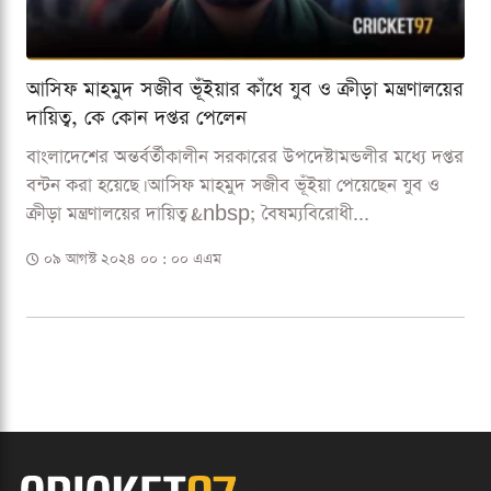
আসিফ মাহমুদ সজীব ভূঁইয়ার কাঁধে যুব ও ক্রীড়া মন্ত্রণালয়ের
দায়িত্ব, কে কোন দপ্তর পেলেন
বাংলাদেশের অন্তর্বর্তীকালীন সরকারের উপদেষ্টামন্ডলীর মধ্যে দপ্তর
বন্টন করা হয়েছে। আসিফ মাহমুদ সজীব ভূঁইয়া পেয়েছেন যুব ও
ক্রীড়া মন্ত্রণালয়ের দায়িত্ব।&nbsp; বৈষম্যবিরোধী...
০৯ আগস্ট ২০২৪ ০০ : ০০ এএম