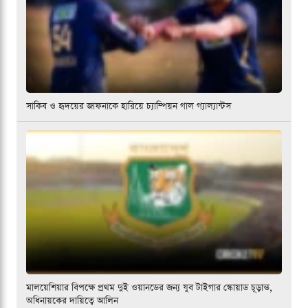
সাকিব ও হৃদয়ের জাফনাকে হারিয়ে চ্যাম্পিয়ন গাল গ্যাল্যান্টস
মালয়েশিয়ার বিপক্ষে প্রথম দুই ওয়ানডের জন্য যুব টাইগার স্কোয়াড চূড়ান্ত,
অধিনায়কের দায়িত্বে আলিন