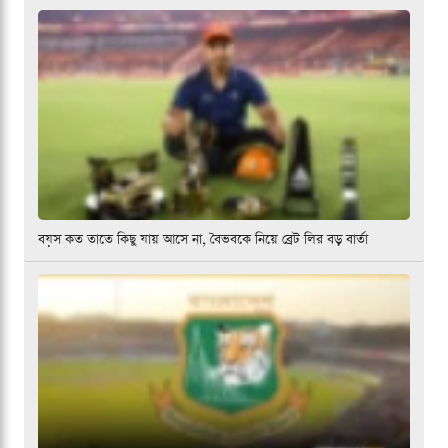
বয়স কত তাতে কিছু যায় আসে না, বৈভবকে নিয়ে ব্রেট লির বড় বার্তা