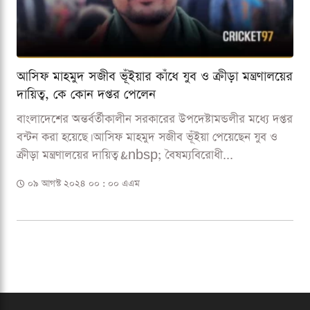
আসিফ মাহমুদ সজীব ভূঁইয়ার কাঁধে যুব ও ক্রীড়া মন্ত্রণালয়ের
দায়িত্ব, কে কোন দপ্তর পেলেন
বাংলাদেশের অন্তর্বর্তীকালীন সরকারের উপদেষ্টামন্ডলীর মধ্যে দপ্তর
বন্টন করা হয়েছে। আসিফ মাহমুদ সজীব ভূঁইয়া পেয়েছেন যুব ও
ক্রীড়া মন্ত্রণালয়ের দায়িত্ব।&nbsp; বৈষম্যবিরোধী...
০৯ আগস্ট ২০২৪ ০০ : ০০ এএম