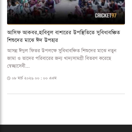
আসিফ আকবর,হাবিবুল বাশারের উপস্থিতিতে সুবিধাবঞ্চিত
শিশুদের মাঝে ঈদ উপহার
আসন্ন ঈদুল ফিতর উপলক্ষে সুবিধাবঞ্চিত শিশুদের মাঝে নতুন
জামা ও তাদের পরিবারের জন্য খাদ্যসামগ্রী বিতরণ করেছে
স্বেচ্ছাসেবী...
০৮ মার্চ ২০২৬ ০০ : ০০ এএম